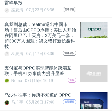
开
雷峰早报
巫夏清
07月23日 08:36
雷峰早报
课
真我副总裁：realme退出中国市
场！售后由OPPO承接；美国人开始
活
在阿里巴巴上买房：2万美元一套，
超300万人围观；梁文锋打新长鑫科
动
技
巫夏清
07月17日 08:36
雷峰早报
中
支付宝与OPPO实现智能体跨端互
联，手机AI 办事能力提升显著
心
Nemo
07月15日 16:19
业界
GAIR
乌沙村往事：你所不知道的OPPO
马广宇
05月26日 17:40
智能硬件
专