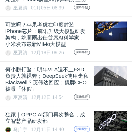
巫夏清
01月05日 08:39
雷峰早报
可靠吗？苹果考虑在印度封装
iPhone芯片；腾讯升级大模型研发
架构，姚顺雨出任首席AI科学家；
小米发布最新MiMo大模型
巫夏清
12月18日 09:26
雷峰早报
何小鹏打赌：明年VLA追不上FSD，
负责人就裸奔；DeepSeek使用走私
Blackwell？英伟达回应；魏牌CEO
被曝「休假」
巫夏清
12月12日 14:54
雷峰早报
独家｜OPPO AI部门再次整合，成
立智慧产品研发部
马广宇
12月11日 14:40
智能硬件