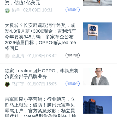
资，估值1亿美元
姚单
02月09日 10:31
智能硬件
大反转？长安辟谣取消年终奖，或
发4.3倍月薪+3000现金；吉利汽车
今年要卖345万辆！多家车企公布
2026销量目标；OPPO确认realme
将回归
巫夏清
01月08日 08:42
雷峰早报
独家 | realme回归OPPO，李炳忠将
负责全部子品牌业务
马广宇
01月07日 15:05
智能硬件
雷军回应小字营销：行业陋习，立
刻马上就改；破防！腾讯元宝罕见
辱骂用户，官方紧急致歉；杨立昆
爆猛料：Meta模型靠作弊刷分上榜