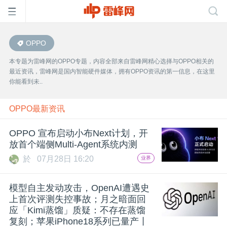
OPPO
首
本专题为雷峰网的OPPO专题，内容全部来自雷峰网精心选择与OPPO相关的
最近资讯，雷峰网是国内智能硬件媒体，拥有OPPO资讯的第一信息，在这里
页
你能看到未..
雷
OPPO最新资讯
OPPO 宣布启动小布Next计划，开
峰
放首个端侧Multi-Agent系统内测
於
07月28日 16:20
业界
网
模型自主发动攻击，OpenAI遭遇史
公
上首次评测失控事故；月之暗面回
应「Kimi蒸馏」质疑：不存在蒸馏
复刻；苹果iPhone18系列已量产丨