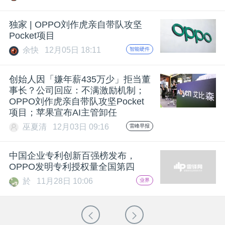
独家 | OPPO刘作虎亲自带队攻坚
Pocket项目
余快
12月05日 18:11
智能硬件
创始人因「嫌年薪435万少」拒当董
事长？公司回应：不满激励机制；
OPPO刘作虎亲自带队攻坚Pocket
项目；苹果宣布AI主管卸任
巫夏清
12月03日 09:16
雷峰早报
中国企业专利创新百强榜发布，
OPPO发明专利授权量全国第四
於
11月28日 10:06
业界