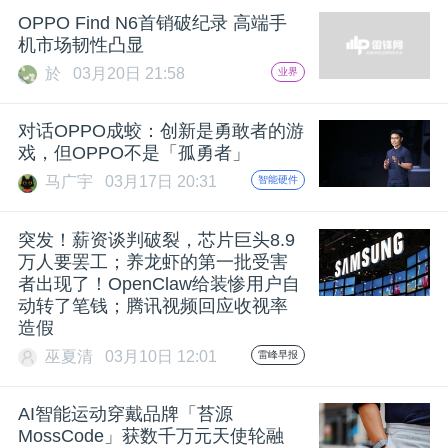
OPPO Find N6首销破纪录 高端手
题
机市场韧性凸显
於
03月20日 21:58
业界
爱
对话OPPO成蛟：创新是勇敢者的游
戏，但OPPO不是「孤勇者」
搞
马广宇
03月17日 20:31
智能硬件
机
突发！薪资谈判破裂，芯片巨头8.9
万人要罢工；养龙虾的第一批受害
者出现了！OpenClaw给装惨用户自
动转了笔钱；腾讯视频回应收视率
造假
巫夏清
03月10日 12:01
雷峰早报
AI智能运动穿戴品牌「苔源
MossCode」获数千万元天使轮融