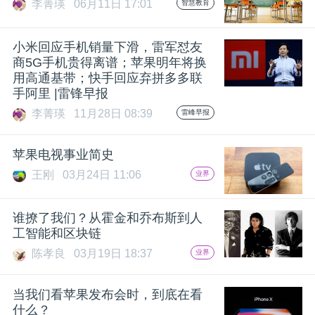
李菁瑛
06月11日 17:01
智慧教育
题
小米回应手机销量下滑，雷军怼友
商5G手机贵得离谱；苹果明年将换
爱
用高通基带；快手回应弃拼多多联
手阿里 |雷锋早报
搞
李菁瑛
11月28日 08:39
雷峰早报
机
苹果电视事业简史
王刚
03月24日 11:06
业界
谁撩了我们？从霍金和乔布斯到人
工智能和区块链
陈孝良
03月19日 18:37
业界
当我们看苹果发布会时，到底在看
什么？