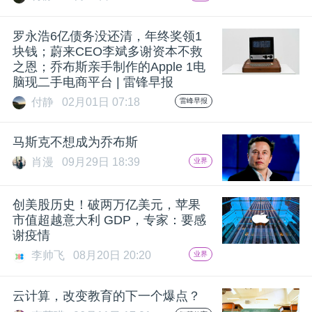
开
罗永浩6亿债务没还清，年终奖领1
课
块钱；蔚来CEO李斌多谢资本不救
之恩；乔布斯亲手制作的Apple 1电
脑现二手电商平台 | 雷锋早报
活
付静
02月01日 07:18
雷峰早报
动
马斯克不想成为乔布斯
肖漫
09月29日 18:39
业界
中
创美股历史！破两万亿美元，苹果
心
市值超越意大利 GDP，专家：要感
谢疫情
GAIR
李帅飞
08月20日 20:20
业界
专
云计算，改变教育的下一个爆点？