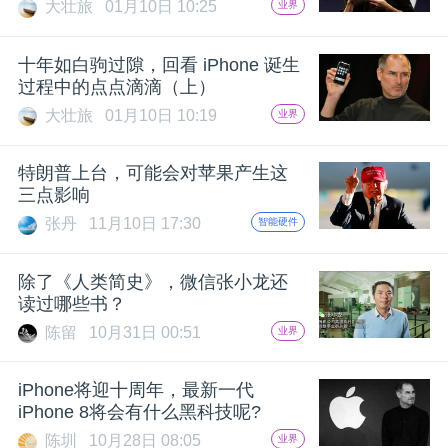
大壮旅
01月10日 10:25
业界
十年如白驹过隙，回看 iPhone 诞生
过程中的点点滴滴（上）
大壮旅
01月10日 10:19
业界
特朗普上台，可能会对苹果产生这
三点影响
张丹
11月10日 17:30
智能硬件
除了《人类简史》，微信张小龙还
读过哪些书？
陈留
10月31日 00:51
业界
iPhone将迎十周年，最新一代
iPhone 8将会有什么黑科技呢?
陈圳
10月28日 08:05
业界