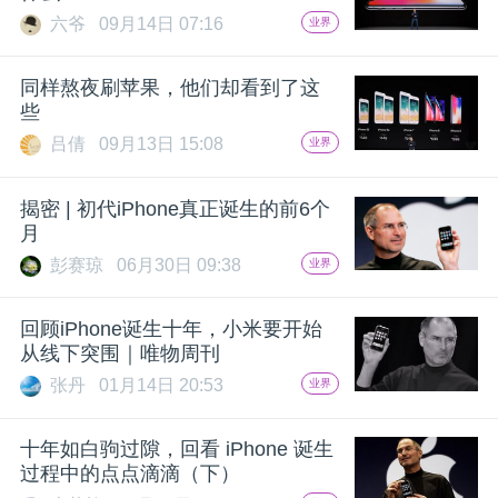
六爷
09月14日 07:16
业界
同样熬夜刷苹果，他们却看到了这
些
吕倩
09月13日 15:08
业界
揭密 | 初代iPhone真正诞生的前6个
月
彭赛琼
06月30日 09:38
业界
回顾iPhone诞生十年，小米要开始
从线下突围｜唯物周刊
张丹
01月14日 20:53
业界
十年如白驹过隙，回看 iPhone 诞生
过程中的点点滴滴（下）