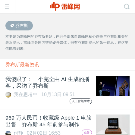
乔布斯
首
本专题为雷峰网的乔布斯专题，内容全部来自雷峰网精心选择与乔布斯相关的
最近资讯，雷峰网是国内智能硬件媒体，拥有乔布斯资讯的第一信息，在这里
页
你能看到未..
雷
乔布斯最新资讯
我傻眼了：一个完全由 AI 生成的播
峰
客，采访了乔布斯
我在思考中
10月13日 09:51
网
人工智能学术
公
969 万人民币！收藏级 Apple 1 电脑
出售，乔布斯 45 年前参与制作
付静
02月02日 16:53
业界