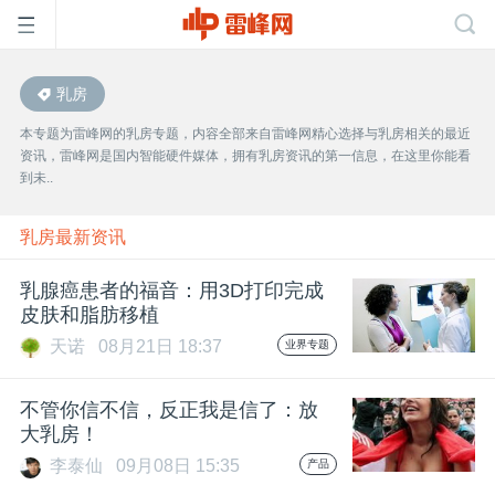
乳房
首
本专题为雷峰网的乳房专题，内容全部来自雷峰网精心选择与乳房相关的最近
资讯，雷峰网是国内智能硬件媒体，拥有乳房资讯的第一信息，在这里你能看
页
到未..
雷
乳房最新资讯
乳腺癌患者的福音：用3D打印完成
峰
皮肤和脂肪移植
天诺
08月21日 18:37
业界专题
网
不管你信不信，反正我是信了：放
公
大乳房！
李泰仙
09月08日 15:35
产品