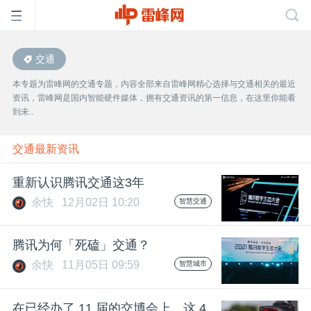
交通
首
本专题为雷峰网的交通专题，内容全部来自雷峰网精心选择与交通相关的最近
资讯，雷峰网是国内智能硬件媒体，拥有交通资讯的第一信息，在这里你能看
页
到未..
雷
交通最新资讯
重新认识腾讯交通这3年
峰
余快
12月02日 10:20
智慧交通
网
腾讯为何「死磕」交通？
余快
11月05日 09:59
智慧城市
公
在已经办了 11 届的交博会上，这 4