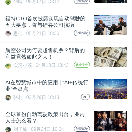
胡晴
06月17日 15:12
智能驾驶
福特CTO首次披露实现自动驾驶的
五大要点，誓与硅谷公司抗衡
思佳
05月21日 18:30
智能驾驶
航空公司为何要超售机票？背后的
利益竟然如此之大！
实习小苏
04月13日 13:43
政企安全
AI在智慧城市中的应用 | “AI+传统行
业”全盘点
张利
03月29日 18:13
AI+
全球首份自动驾驶政策出台，业内
人士怎么看？
刘子榆
09月24日 10:04
智能驾驶