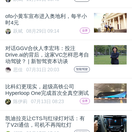
ofo小黄车宣布进入奥地利，每半小
时4元
跃斌
08月29日 09:14
业界
对话GGV合伙人李宏玮：投注
Drive.ai的背后，这家VC怎样思考自
动驾驶？ | 新智驾资本访谈
思佳
07月31日 20:03
智能驾驶
比科幻更现实，超级高铁公司
Hyperloop One完成首次全真空测试
陈伊莉
07月13日 08:23
业界
凯迪拉克让CTS与红绿灯对话：有
了V2I通信，司机不再闯红灯