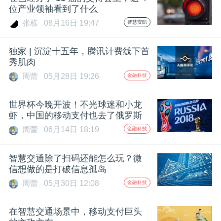
开
位产业领袖看到了什么
张栋
08月16日 19:47
智慧安防
课
独家 | 沉淀十五年，腾讯计费线下首
活
秀肌肉
周蕾
05月28日 19:26
金融科技
动
世界杯今晚开波！不光球迷和小龙
虾，中国的移动支付也去了俄罗斯
中
周蕾
06月14日 18:19
金融科技
心
智慧交通除了扫码还能怎么玩？微
信想做的是打破信息孤岛
GAIR
周蕾
05月30日 12:08
金融科技
专
在智慧交通场景中，移动支付巨头