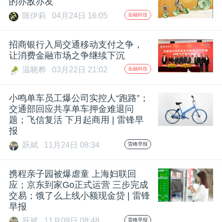
的亦敌亦友
陈伊莉
04月24日 16:05
金融科技
题
招商银行入局交通移动支付之争，
爱
让消费金融市场之争继续下沉
温晓桦
03月22日 21:02
金融科技
搞
小鸣单车员工爆公司实控人“跑路”；
机
交通部回应共享单车押金难退问
题；飞信复活 下月起商用 | 雷锋早
报
跃斌
11月24日 08:34
雷峰早报
携程亲子园被爆虐童 上海妇联回
应；京东到家Go正式运营 三步完成
交易；饿了么上线小额现金贷 | 雷锋
早报
跃斌
11月09日 08:48
雷峰早报