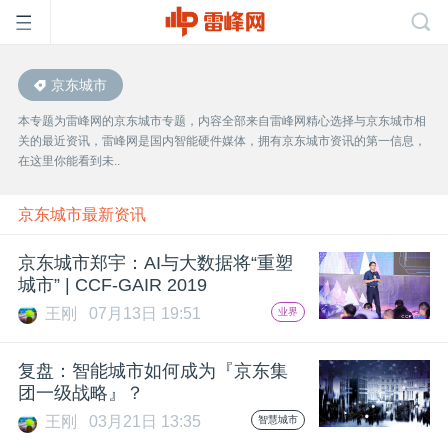
京东城市
首
本专题为雷峰网的京东城市专题，内容全部来自雷峰网精心选择与京东城市相
关的最近资讯，雷峰网是国内智能硬件媒体，拥有京东城市资讯的第一信息，
页
在这里你能看到未..
雷
京东城市最新资讯
京东城市郑宇：AI与大数据将“重塑
峰
城市” | CCF-GAIR 2019
王刚
07月13日 19:51
业界
网
复盘：智能城市如何成为『京东集
公
团一级战略』？
王刚
03月21日 13:35
智慧城市