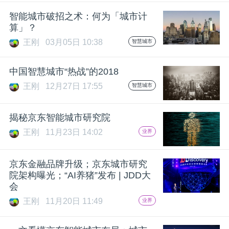
开
智能城市破招之术：何为「城市计
算」？
课
王刚
03月05日 10:38
智慧城市
活
中国智慧城市“热战”的2018
王刚
12月27日 17:55
智慧城市
动
揭秘京东智能城市研究院
中
王刚
11月23日 14:02
业界
心
京东金融品牌升级；京东城市研究
院架构曝光；“AI养猪”发布 | JDD大
GAIR
会
王刚
11月20日 11:49
业界
专