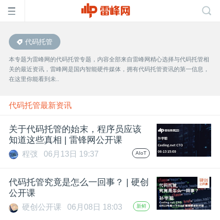
代码托管
首
本专题为雷峰网的代码托管专题，内容全部来自雷峰网精心选择与代码托管相
关的最近资讯，雷峰网是国内智能硬件媒体，拥有代码托管资讯的第一信息，
页
在这里你能看到未..
雷
代码托管最新资讯
关于代码托管的始末，程序员应该
峰
知道这些真相 | 雷锋网公开课
程弢
06月13日 19:37
AIoT
网
代码托管究竟是怎么一回事？ | 硬创
公
公开课
硬创公开课
06月08日 18:03
新鲜