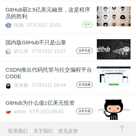
开
GitHub获2.5亿美元融资，这是程序
员的胜利
课
张驰
07月30日 10:01
新鲜
活
国内版GitHub不只是山寨
碧云涛
07月16日 15:07
业界专题
动
CSDN推出代码托管与社交编程平台
中
CODE
张海春
07月01日 09:44
首页隐藏
心
GitHub为什么值1亿美元投资
GAIR
annie
07月16日 09:40
业界专题
专
联系我们
关于我们
意见反馈