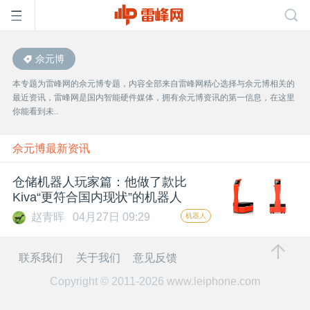
佘元博
首
本专题为雷峰网的佘元博专题，内容全部来自雷峰网精心选择与佘元博相关的
最近资讯，雷峰网是国内智能硬件媒体，拥有佘元博资讯的第一信息，在这里
页
你能看到未..
雷
佘元博最新资讯
仓储机器人玩家篇：他做了款比
峰
Kiva“更符合国内现状”的机器人
赵青晖
04月27日 09:29
机器人
网
联系我们
关于我们
意见反馈
公
Copyright © 2011-2026
www.leiphone.com