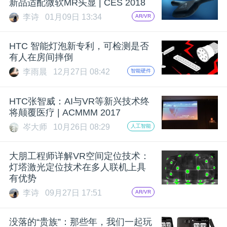
新品适配微软MR头显 | CES 2018
李诗
01月09日 13:34
AR/VR
HTC 智能灯泡新专利，可检测是否
有人在房间摔倒
李雨晨
12月27日 08:42
智能硬件
HTC张智威：AI与VR等新兴技术终
将颠覆医疗 | ACMMM 2017
岑大师
10月26日 08:29
人工智能
大朋工程师详解VR空间定位技术：
灯塔激光定位技术在多人联机上具
有优势
李诗
09月27日 17:51
AR/VR
没落的“贵族”：那些年，我们一起玩