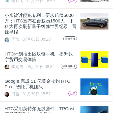
李帅飞
11月25日 16:50
业界
题
小米被诉侵犯专利，要求赔偿5000
万；HTC宣布在台裁员1500人；中
爱
科大再次刷新量子纠缠世界纪录 | 雷
锋早报
搞
周蕾
07月03日 08:20
雷峰早报
HTC计划推出区块链手机，提升数
机
字货币交易体验
李雨晨
05月16日 08:34
区块链快讯
Google 完成 11 亿美金收购 HTC
Pixel 智能手机团队
田苗
01月30日 15:57
业界
HTC采用英特尔无线套件，TPCast