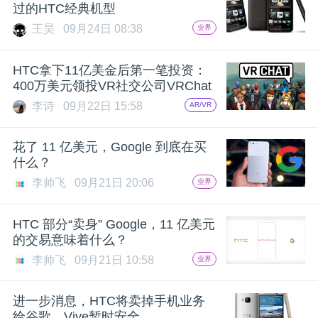
过的HTC经典机型
王昊
09月24日 08:38
业界
HTC拿下11亿美金后第一笔投资：
400万美元领投VR社交公司VRChat
李诗
09月22日 15:58
AR/VR
花了 11 亿美元，Google 到底在买
什么？
李帅飞
09月21日 20:06
业界
HTC 部分“卖身” Google，11 亿美元
的交易意味着什么？
李帅飞
09月21日 10:58
业界
进一步消息，HTC将卖掉手机业务
给谷歌，Vive暂时安全