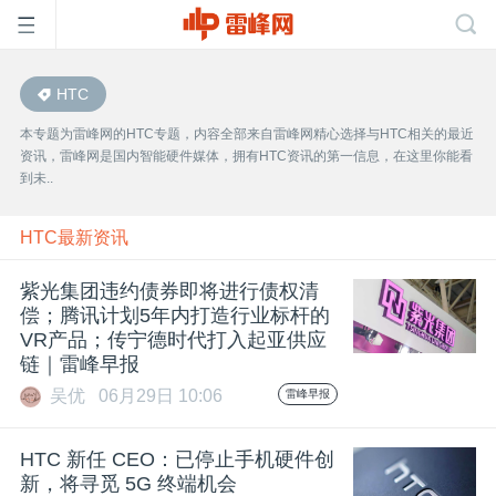
HTC
首
本专题为雷峰网的HTC专题，内容全部来自雷峰网精心选择与HTC相关的最近
资讯，雷峰网是国内智能硬件媒体，拥有HTC资讯的第一信息，在这里你能看
页
到未..
雷
HTC最新资讯
紫光集团违约债券即将进行债权清
峰
偿；腾讯计划5年内打造行业标杆的
VR产品；传宁德时代打入起亚供应
链｜雷峰早报
网
吴优
06月29日 10:06
雷峰早报
公
HTC 新任 CEO：已停止手机硬件创
新，将寻觅 5G 终端机会