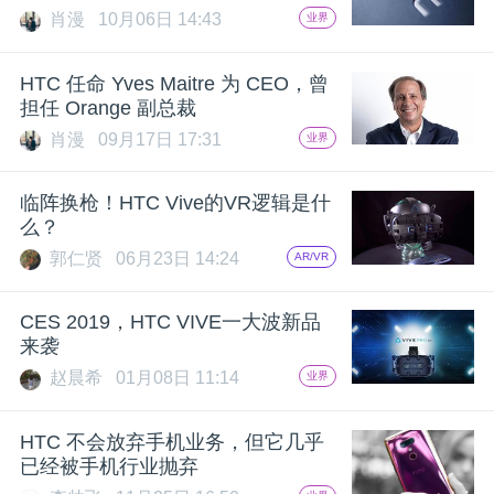
开
肖漫
10月06日 14:43
业界
课
HTC 任命 Yves Maitre 为 CEO，曾
担任 Orange 副总裁
活
肖漫
09月17日 17:31
业界
动
临阵换枪！HTC Vive的VR逻辑是什
么？
郭仁贤
06月23日 14:24
AR/VR
中
CES 2019，HTC VIVE一大波新品
心
来袭
赵晨希
01月08日 11:14
业界
GAIR
HTC 不会放弃手机业务，但它几乎
已经被手机行业抛弃
专