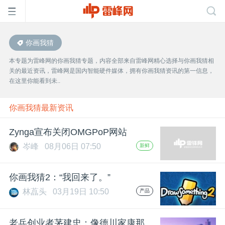
你画我猜
首
本专题为雷峰网的你画我猜专题，内容全部来自雷峰网精心选择与你画我猜相
关的最近资讯，雷峰网是国内智能硬件媒体，拥有你画我猜资讯的第一信息，
页
在这里你能看到未..
雷
你画我猜最新资讯
Zynga宣布关闭OMGPoP网站
峰
岑峰
08月06日 07:50
新鲜
网
你画我猜2：“我回来了。”
林藠头
03月19日 10:50
产品
公
老兵创业者茅建忠：像德川家康那