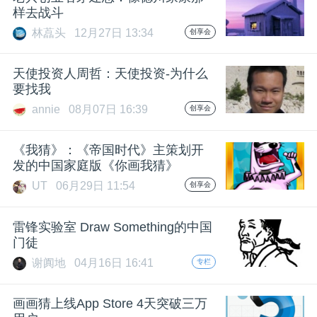
开
样去战斗
林藠头
12月27日 13:34
创享会
课
天使投资人周哲：天使投资-为什么
活
要找我
annie
08月07日 16:39
创享会
动
《我猜》：《帝国时代》主策划开
发的中国家庭版《你画我猜》
中
UT
06月29日 11:54
创享会
心
雷锋实验室 Draw Something的中国
门徒
GAIR
谢阗地
04月16日 16:41
专栏
专
画画猜上线App Store 4天突破三万