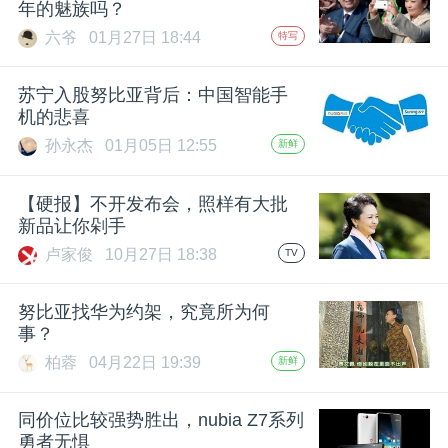
年的魅族吗？
六爷
01月27日 18:44
特写
苏宁入股努比亚背后：中国智能手
机的悲喜
孙永杰
01月05日 12:55
新鲜
【硬报】不开发布会，照样有大批
新品让你剁手
卢家俊
10月27日 18:38
TV
努比亚找华为约架，究竟所为何
事？
柏蓉
04月22日 19:39
新鲜
同价位比较强势胜出，nubia Z7系列
勇者无惧