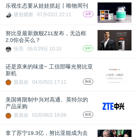
乐视生态要从娃娃抓起丨唯物周刊
题
硬创观察
07月03日 22:11
业界
爱
努比亚最新旗舰Z11发布，无边框
2.0你会买么？
搞
恒亮
06月29日 10:10
新鲜
机
还是原来的味道~ 工信部曝光努比亚
新机
莫昌佑
04月05日 17:11
快讯
美国将限制中兴对高通、英特尔的
产品采购
莫昌佑
03月08日 16:09
快讯
拿了苏宁19.3亿，努比亚能成为去