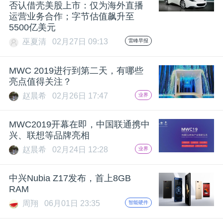
开
否认借壳美股上市：仅为海外直播
运营业务合作；字节估值飙升至
5500亿美元
课
巫夏清
02月27日 09:13
雷峰早报
活
MWC 2019进行到第二天，有哪些
亮点值得关注？
动
赵晨希
02月26日 17:47
业界
中
MWC2019开幕在即，中国联通携中
兴、联想等品牌亮相
赵晨希
02月24日 12:28
心
业界
中兴Nubia Z17发布，首上8GB
GAIR
RAM
周翔
06月01日 23:35
智能硬件
专