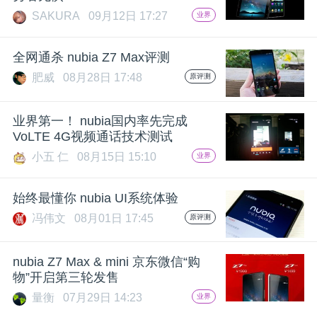
SAKURA
09月12日 17:27
业界
全网通杀 nubia Z7 Max评测
肥威
08月28日 17:48
原评测
业界第一！ nubia国内率先完成
VoLTE 4G视频通话技术测试
小五 仁
08月15日 15:10
业界
始终最懂你 nubia UI系统体验
冯伟文
08月01日 17:45
原评测
nubia Z7 Max & mini 京东微信“购
物”开启第三轮发售
量衡
07月29日 14:23
业界