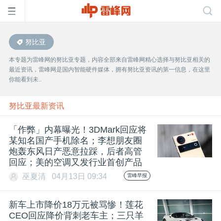
努比亚
首
本专题为雷峰网的努比亚专题，内容全部来自雷峰网精心选择与努比亚相关的
最近资讯，雷峰网是国内智能硬件媒体，拥有努比亚资讯的第一信息，在这里
页
你能看到未..
雷
努比亚最新资讯
「作弊」内幕曝光！3DMark回应将
峰
某知名国产手机除名；李想朋友圈
炮轰东风日产恶意拉踩，后者高管
回应；美的空调又发行业首创产品
网
巫夏清
04月13日 09:34
雷峰早报
公
新车上市降价18万元被骂惨！莲花
CEO回应降价背刺老车主；三只羊