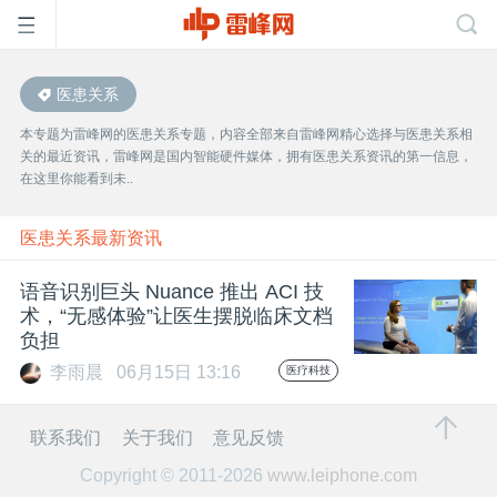
医患关系
首
本专题为雷峰网的医患关系专题，内容全部来自雷峰网精心选择与医患关系相
关的最近资讯，雷峰网是国内智能硬件媒体，拥有医患关系资讯的第一信息，
页
在这里你能看到未..
雷
医患关系最新资讯
语音识别巨头 Nuance 推出 ACI 技
峰
术，“无感体验”让医生摆脱临床文档
负担
网
李雨晨
06月15日 13:16
医疗科技
公
联系我们
关于我们
意见反馈
Copyright © 2011-2026
www.leiphone.com