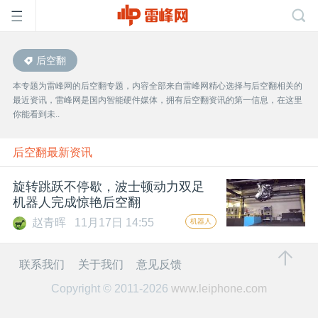
后空翻
首
本专题为雷峰网的后空翻专题，内容全部来自雷峰网精心选择与后空翻相关的
最近资讯，雷峰网是国内智能硬件媒体，拥有后空翻资讯的第一信息，在这里
页
你能看到未..
雷
后空翻最新资讯
旋转跳跃不停歇，波士顿动力双足
峰
机器人完成惊艳后空翻
赵青晖
11月17日 14:55
机器人
网
联系我们
关于我们
意见反馈
公
Copyright © 2011-2026
www.leiphone.com