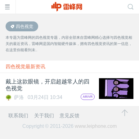
四色视觉
首
本专题为雷峰网的四色视觉专题，内容全部来自雷峰网精心选择与四色视觉相
关的最近资讯，雷峰网是国内智能硬件媒体，拥有四色视觉资讯的第一信息，
页
在这里你能看到未..
雷
四色视觉最新资讯
戴上这款眼镜，开启超越常人的四
峰
色视觉
萨洛
03月24日 10:34
AR/VR
网
联系我们
关于我们
意见反馈
公
Copyright © 2011-2026
www.leiphone.com