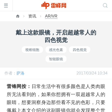
资讯
AR/VR
首
戴上这款眼镜，开启超越常人的
页
四色视觉
视锥细胞
感光色素
四色视觉
雷
智能眼镜
峰
作者：
萨洛
2017/03/24 10:34
网
雷锋网按：
日常生活中有很多颜色是人类肉眼
所无法看到的，如果你想拥有一双超越常人的
公
眼睛，想要洞察身边那些看不见的色彩，只要
佩戴上本文介绍的这副眼镜你就会发现整个世