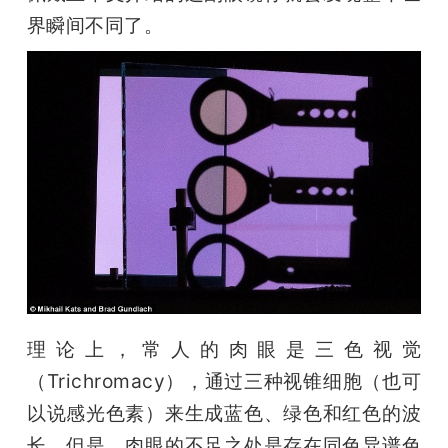
开
界瞬间不同了。
课
活
动
中
心
理论上，常人的肉眼是三色视觉
GAIR
（Trichromacy），通过三种视锥细胞（也可
以说感光色素）来生成蓝色、绿色和红色的波
专
长。但是，肉眼的不足之处是存在同色异谱色