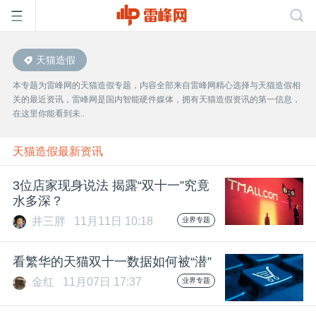
天猫造假
首
本专题为雷峰网的天猫造假专题，内容全部来自雷峰网精心选择与天猫造假相
关的最近资讯，雷峰网是国内智能硬件媒体，拥有天猫造假资讯的第一信息，
页
在这里你能看到未..
雷
天猫造假最新资讯
3位店家现身说法 揭露“双十一”究竟
峰
水多深？
井三胖
11月11日 10:18
业界专题
网
看繁华的天猫双十一数据如何被“潜”
公
金红
11月07日 17:37
业界专题