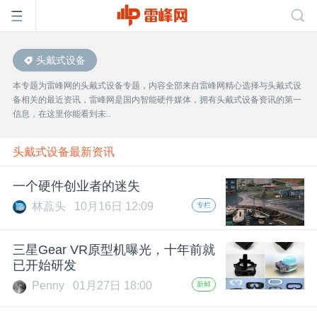
头戴式设备
首
本专题为雷峰网的头戴式设备专题，内容全部来自雷峰网精心选择与头戴式设
备相关的最近资讯，雷峰网是国内智能硬件媒体，拥有头戴式设备资讯的第一
页
信息，在这里你能看到未..
雷
头戴式设备最新资讯
一个硬件创业者的迷失
峰
林藠头
10月16日 12:09
专栏
网
三星Gear VR原型机曝光，十年前就
已开始研发
公
Penny
01月27日 18:00
新鲜