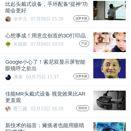
开
比起头戴式设备，手环配备“提神”功
能会更好
课
张学元
07月08日 15:39
业界专题
心想事成！用意念创造的3D打印品
活
吴德新
07月04日 10:53
产品
动
Google小心了！索尼双显示屏智能
眼镜呼之欲出
中
满潇
03月25日 11:37
业界专题
心
佳能MR头戴式设备 视觉效果比AR
更直观
GAIR
曹三藏
02月23日 16:28
雷科技
专
新技术的福音：瘫痪者也能用眼睛