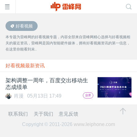
好看视频
首
本专题为雷峰网的好看视频专题，内容全部来自雷峰网精心选择与好看视频相
关的最近资讯，雷峰网是国内智能硬件媒体，拥有好看视频资讯的第一信息，
页
在这里你能看到未..
雷
好看视频最新资讯
架构调整一周年，百度交出移动生
峰
态成绩单
肖漫
05月13日 17:49
业界
网
联系我们
关于我们
意见反馈
公
Copyright © 2011-2026
www.leiphone.com