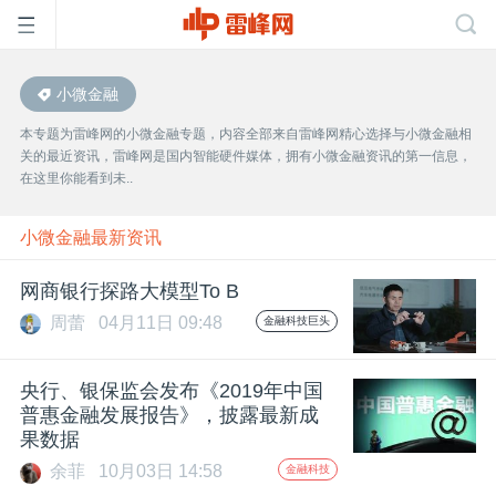
小微金融
首
本专题为雷峰网的小微金融专题，内容全部来自雷峰网精心选择与小微金融相
关的最近资讯，雷峰网是国内智能硬件媒体，拥有小微金融资讯的第一信息，
页
在这里你能看到未..
雷
小微金融最新资讯
网商银行探路大模型To B
峰
周蕾
04月11日 09:48
金融科技巨头
网
央行、银保监会发布《2019年中国
普惠金融发展报告》，披露最新成
公
果数据
余菲
10月03日 14:58
金融科技