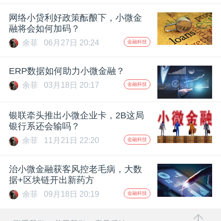
开
网络小贷利好政策酝酿下，小微金
融将会如何加码？
课
余菲
06月27日 20:24
金融科技
活
ERP数据如何助力小微金融？
余菲
03月18日 20:17
金融科技
动
银联牵头推出小微企业卡，2B这局
中
银行系还会输吗？
余菲
11月21日 22:20
金融科技
心
治小微金融获客风控老毛病，大数
GAIR
据+区块链开出新药方
余菲
09月18日 20:19
金融科技
专