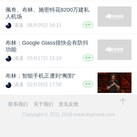
开
佩奇、布林、施密特花8200万建私
人机场
课
满潇
06月05日 16:11
新鲜
活
布林：Google Glass很快会有防抖
功能
动
满潇
05月17日 15:19
新鲜
中
布林：智能手机正遭到“阉割”
满潇
02月28日 17:58
新鲜
心
联系我们
关于我们
意见反馈
GAIR
Copyright © 2011-2026
www.leiphone.com
专