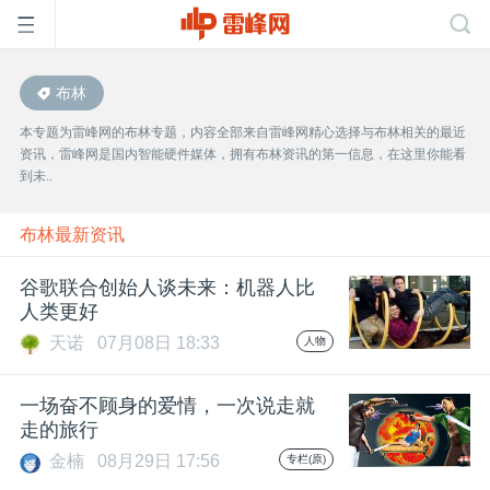
布林
首
本专题为雷峰网的布林专题，内容全部来自雷峰网精心选择与布林相关的最近
资讯，雷峰网是国内智能硬件媒体，拥有布林资讯的第一信息，在这里你能看
页
到未..
雷
布林最新资讯
谷歌联合创始人谈未来：机器人比
峰
人类更好
天诺
07月08日 18:33
人物
网
一场奋不顾身的爱情，一次说走就
公
走的旅行
金楠
08月29日 17:56
专栏(原)