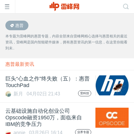
惠普
首
本专题为雷峰网的惠普专题，内容全部来自雷峰网精心选择与惠普相关的最近
资讯，雷峰网是国内智能硬件媒体，拥有惠普资讯的第一信息，在这里你能看
页
到未..
雷
惠普最新资讯
巨头“心血之作”终失败（五）：惠普
峰
TouchPad
新月
04月02日 21:43
雷科技
网
云基础设施自动化创业公司
公
Opscode融资1950万，面临来自
IBM的竞争压力
annie
03月26日 16:14
业界专题