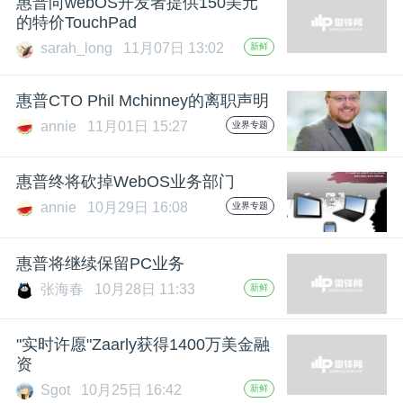
惠普向webOS开发者提供150美元
的特价TouchPad
题
sarah_long
11月07日 13:02
新鲜
爱
惠普CTO Phil Mchinney的离职声明
annie
11月01日 15:27
业界专题
搞
惠普终将砍掉WebOS业务部门
机
annie
10月29日 16:08
业界专题
惠普将继续保留PC业务
张海春
10月28日 11:33
新鲜
"实时许愿"Zaarly获得1400万美金融
资
Sgot
10月25日 16:42
新鲜