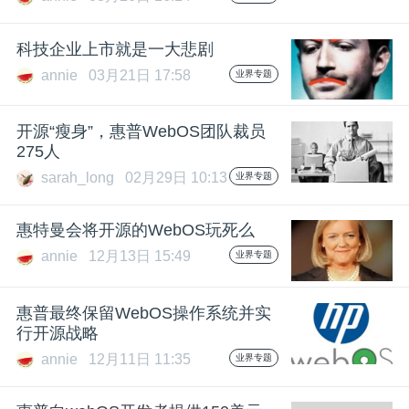
开
科技企业上市就是一大悲剧
课
annie
03月21日 17:58
业界专题
活
开源“瘦身”，惠普WebOS团队裁员
275人
动
sarah_long
02月29日 10:13
业界专题
中
惠特曼会将开源的WebOS玩死么
annie
12月13日 15:49
业界专题
心
惠普最终保留WebOS操作系统并实
GAIR
行开源战略
annie
12月11日 11:35
业界专题
专