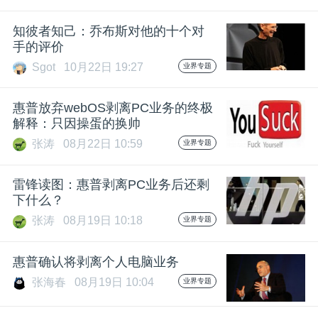
知彼者知己：乔布斯对他的十个对
手的评价
Sgot
10月22日 19:27
业界专题
惠普放弃webOS剥离PC业务的终极
解释：只因操蛋的换帅
张涛
08月22日 10:59
业界专题
雷锋读图：惠普剥离PC业务后还剩
下什么？
张涛
08月19日 10:18
业界专题
惠普确认将剥离个人电脑业务
张海春
08月19日 10:04
业界专题