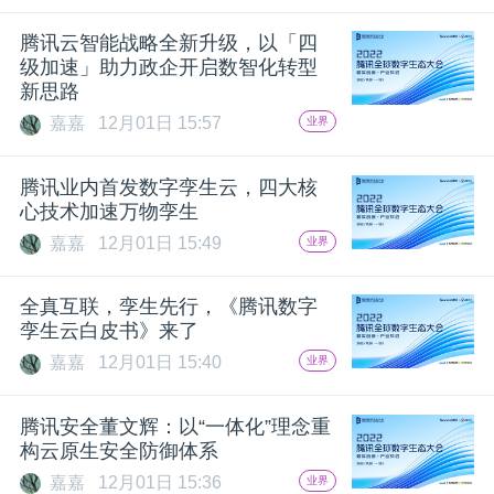
题
腾讯云智能战略全新升级，以「四
级加速」助力政企开启数智化转型
新思路
爱
嘉嘉
12月01日 15:57
业界
搞
腾讯业内首发数字孪生云，四大核
心技术加速万物孪生
机
嘉嘉
12月01日 15:49
业界
全真互联，孪生先行，《腾讯数字
孪生云白皮书》来了
嘉嘉
12月01日 15:40
业界
腾讯安全董文辉：以“一体化”理念重
构云原生安全防御体系
嘉嘉
12月01日 15:36
业界