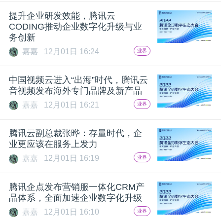
开
提升企业研发效能，腾讯云
CODING推动企业数字化升级与业
课
务创新
嘉嘉
12月01日 16:24
业界
活
中国视频云进入“出海”时代，腾讯云
动
音视频发布海外专门品牌及新产品
嘉嘉
12月01日 16:21
业界
中
腾讯云副总裁张晔：存量时代，企
业更应该在服务上发力
心
嘉嘉
12月01日 16:19
业界
GAIR
腾讯企点发布营销服一体化CRM产
品体系，全面加速企业数字化升级
专
嘉嘉
12月01日 16:10
业界