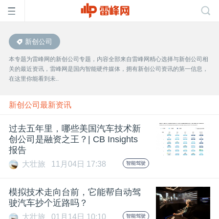
新创公司
首
本专题为雷峰网的新创公司专题，内容全部来自雷峰网精心选择与新创公司相
关的最近资讯，雷峰网是国内智能硬件媒体，拥有新创公司资讯的第一信息，
页
在这里你能看到未..
雷
新创公司最新资讯
过去五年里，哪些美国汽车技术新
峰
创公司是融资之王？| CB Insights
报告
网
大壮旅
11月04日 17:38
智能驾驶
公
模拟技术走向台前，它能帮自动驾
驶汽车抄个近路吗？
大壮旅
01月14日 10:10
智能驾驶