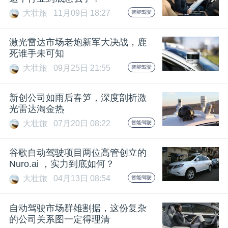
大壮旅
11月09日 18:27
智能驾驶
题
激光雷达市场老炮新军大决战，鹿
爱
死谁手未可知
大壮旅
09月25日 21:55
智能驾驶
搞
新创公司如雨后春笋，深度剖析激
光雷达淘金热
机
大壮旅
07月20日 08:22
智能驾驶
谷歌自动驾驶项目两位高管创立的
Nuro.ai ，实力到底如何？
大壮旅
04月13日 08:54
智能驾驶
自动驾驶市场群雄割据，这份复杂
的公司关系图一定得理清