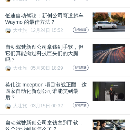
开
低速自动驾驶：新创公司弯道超车
课
Waymo 的最佳方法？
大壮旅
12月24日 15:52
智能驾驶
活
自动驾驶新创公司拿钱到手软，但
动
它们真能拗过科技巨头们的大腿
吗？
大壮旅
05月30日 18:29
智能驾驶
中
英伟达 Inception 项目激战正酣，这
心
四家自动化新创公司谁能笑到最
后？
GAIR
大壮旅
03月15日 00:32
智能驾驶
自动驾驶新创公司拿钱拿到手软，
专
这个行业到底怎么了？