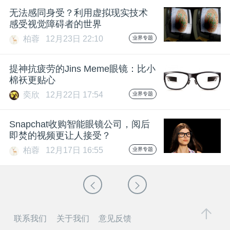
无法感同身受？利用虚拟现实技术
感受视觉障碍者的世界
柏蓉
12月23日 22:10
业界专题
提神抗疲劳的Jins Meme眼镜：比小
棉袄更贴心
奕欣
12月22日 17:54
业界专题
Snapchat收购智能眼镜公司，阅后
即焚的视频更让人接受？
柏蓉
12月17日 16:55
业界专题
联系我们
关于我们
意见反馈