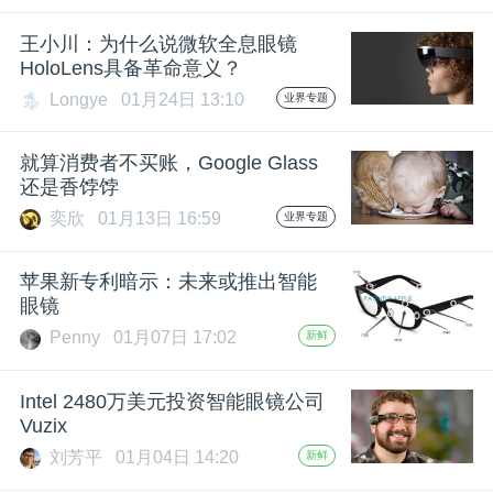
王小川：为什么说微软全息眼镜
HoloLens具备革命意义？
Longye
01月24日 13:10
业界专题
就算消费者不买账，Google Glass
还是香饽饽
奕欣
01月13日 16:59
业界专题
苹果新专利暗示：未来或推出智能
眼镜
Penny
01月07日 17:02
新鲜
Intel 2480万美元投资智能眼镜公司
Vuzix
刘芳平
01月04日 14:20
新鲜