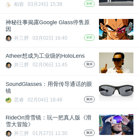
柏蓉
03月24日 15:38
新鲜
题
神秘往事揭露Google Glass停售原
因
爱
井三胖
03月02日 16:40
新鲜
搞
Atheer想成为工业级的HoloLens
井三胖
02月06日 11:45
脑洞
机
SoundGlasses：用骨传导通话的眼
镜
思睿
02月04日 18:48
脑洞
RideOn滑雪镜：玩一把真人版《滑
雪大冒险》
井三胖
01月27日 11:30
脑洞