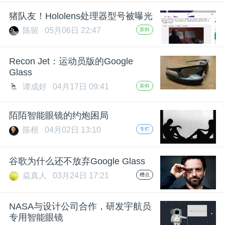
开
猪队友！Hololens处理器型号被曝光
陈留
05月06日 22:47
新鲜
课
Recon Jet：运动员版的Google
活
Glass
谭成好
04月17日 09:41
新鲜
动
陌陌智能眼镜的约炮困局
中
陈根
04月02日 13:10
专栏
心
谷歌为什么还不放弃Google Glass
焱真人
03月24日 17:21
槽点
GAIR
NASA与设计公司合作，研发宇航员
专
专用智能眼镜