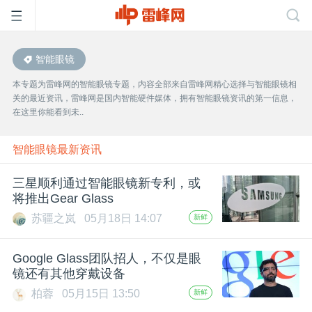
智能眼镜
首
本专题为雷峰网的智能眼镜专题，内容全部来自雷峰网精心选择与智能眼镜相
关的最近资讯，雷峰网是国内智能硬件媒体，拥有智能眼镜资讯的第一信息，
页
在这里你能看到未..
雷
智能眼镜最新资讯
三星顺利通过智能眼镜新专利，或
峰
将推出Gear Glass
苏疆之岚
05月18日 14:07
新鲜
网
Google Glass团队招人，不仅是眼
公
镜还有其他穿戴设备
柏蓉
05月15日 13:50
新鲜