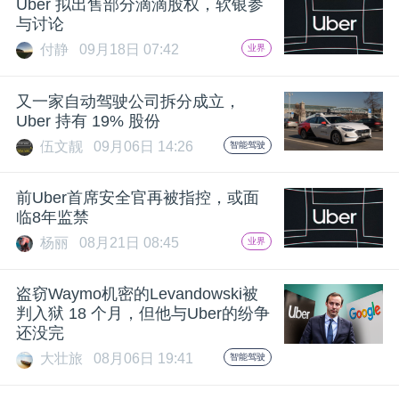
Uber 拟出售部分滴滴股权，软银参
与讨论
付静
09月18日 07:42
业界
又一家自动驾驶公司拆分成立，
Uber 持有 19% 股份
伍文靓
09月06日 14:26
智能驾驶
前Uber首席安全官再被指控，或面
临8年监禁
杨丽
08月21日 08:45
业界
盗窃Waymo机密的Levandowski被
判入狱 18 个月，但他与Uber的纷争
还没完
大壮旅
08月06日 19:41
智能驾驶