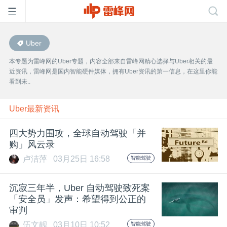
Uber
首
本专题为雷峰网的Uber专题，内容全部来自雷峰网精心选择与Uber相关的最
近资讯，雷峰网是国内智能硬件媒体，拥有Uber资讯的第一信息，在这里你能
页
看到未..
雷
Uber最新资讯
四大势力围攻，全球自动驾驶「并
峰
购」风云录
卢洁萍
03月25日 16:58
智能驾驶
网
沉寂三年半，Uber 自动驾驶致死案
公
「安全员」发声：希望得到公正的
审判
伍文靓
03月10日 10:52
智能驾驶