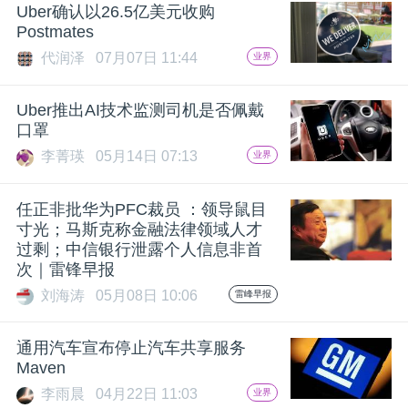
Uber确认以26.5亿美元收购
Postmates
代润泽
07月07日 11:44
业界
Uber推出AI技术监测司机是否佩戴
口罩
李菁瑛
05月14日 07:13
业界
任正非批华为PFC裁员 ：领导鼠目
寸光；马斯克称金融法律领域人才
过剩；中信银行泄露个人信息非首
次｜雷锋早报
刘海涛
05月08日 10:06
雷峰早报
通用汽车宣布停止汽车共享服务
Maven
李雨晨
04月22日 11:03
业界