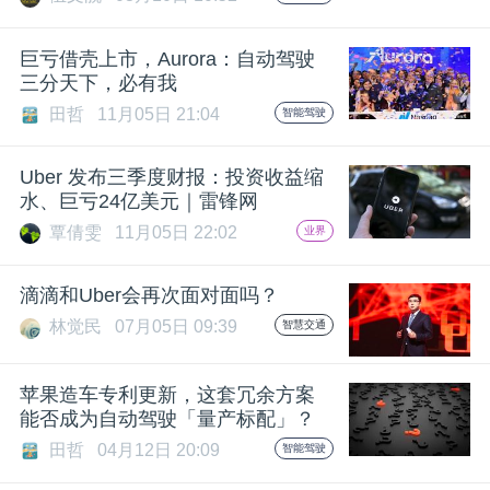
开
巨亏借壳上市，Aurora：自动驾驶
课
三分天下，必有我
田哲
11月05日 21:04
智能驾驶
活
Uber 发布三季度财报：投资收益缩
动
水、巨亏24亿美元｜雷锋网
覃倩雯
11月05日 22:02
业界
中
滴滴和Uber会再次面对面吗？
林觉民
07月05日 09:39
智慧交通
心
苹果造车专利更新，这套冗余方案
GAIR
能否成为自动驾驶「量产标配」？
田哲
04月12日 20:09
智能驾驶
专