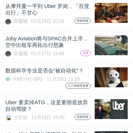
从摩拜夏一平到 Uber 罗岗，「百度
题
出行」不甘心
苏珊珊
03月24日 10:08
智能驾驶
爱
Joby Aviation将与SPAC合并上市，
空中出租车再拓出行想象
搞
苏珊珊
02月27日 16:48
业界
机
数据科学专业是否会“被自动化”？
AI研习社-译站
11月18日 11:28
人工智能开发者
Uber 要卖掉ATG，这是要彻底放弃
自动驾驶？
大壮旅
11月15日 16:40
智能驾驶