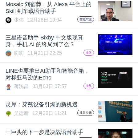
开
Mosaic 刘宿莽：从 Alexa 平台上的
Skill 到车载语音助手
课
张伟
12月28日 19:04
智能驾驶
三星语音助手 Bixby 中文版现真
活
身，手机 AI 的终局到了么？
叨叨
11月21日 22:25
业界
动
LINE也要推出AI助手和智能音箱，
中
对标亚马逊的Echo
蒋鸿昌
03月03日 07:57
业界
心
灵犀：穿戴设备引爆的新机遇
GAIR
吴德新
12月20日 11:21
业界专题
专
三巨头的下一步是决战语音助手