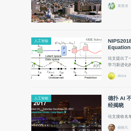
黄善清
NIPS201
人工智能
Equation
论文提出了
学习新进化
skura
德扑 AI 
人工智能
经揭晓
论文接收名
杨晓凡