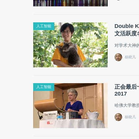
Doubl
人工智能
文活跃度名列
对学术大神
杨晓凡
正会最后一
人工智能
2017
哈佛大学教授 
杨晓凡