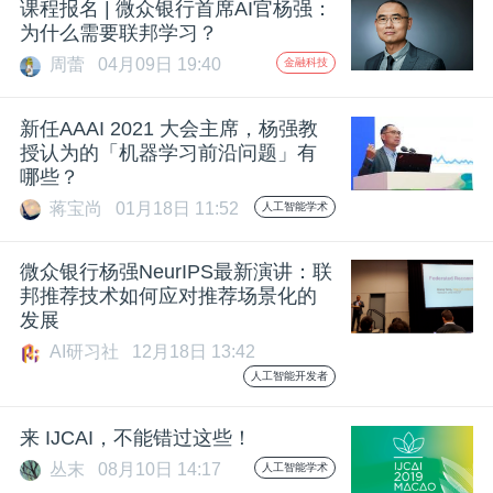
课程报名 | 微众银行首席AI官杨强：
为什么需要联邦学习？
周蕾
04月09日 19:40
金融科技
新任AAAI 2021 大会主席，杨强教
授认为的「机器学习前沿问题」有
哪些？
蒋宝尚
01月18日 11:52
人工智能学术
微众银行杨强NeurIPS最新演讲：联
邦推荐技术如何应对推荐场景化的
发展
AI研习社
12月18日 13:42
人工智能开发者
来 IJCAI，不能错过这些！
丛末
08月10日 14:17
人工智能学术