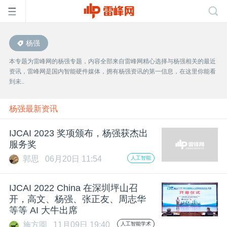
杨强
首
本专题为雷峰网的杨强专题，内容全部来自雷峰网精心选择与杨强相关的最近
资讯，雷峰网是国内智能硬件媒体，拥有杨强资讯的第一信息，在这里你能看
页
到未..
雷
杨强最新资讯
IJCAI 2023 奖项颁布，杨强获杰出
峰
服务奖
郭思
06月20日 11:54
人工智能
网
IJCAI 2022 China 在深圳坪山召
公
开，高文、杨强、张正友、周志华
等等 AI 大牛出席
施方圆
11月09日 19:40
人工智能学术