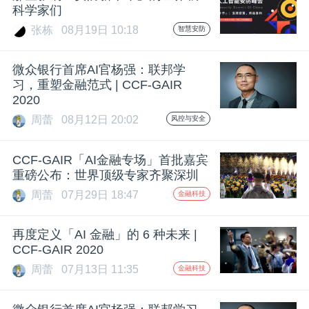
科学家们
题
张栋
08月19日 10:18
智慧安防
爱
微众银行首席AI官杨强：联邦学
习，重塑金融范式 | CCF-GAIR
2020
搞
周蕾
08月12日 20:02
风控与安全
机
CCF-GAIR「AI金融专场」首批嘉宾
重磅公布：世界顶级专家齐聚深圳
周蕾
07月29日 18:47
金融科技
再度定义「AI 金融」的 6 种未来 |
CCF-GAIR 2020
周蕾
07月13日 11:35
金融科技