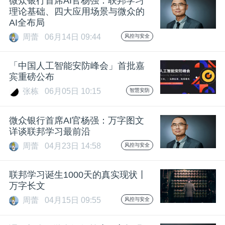
微众银行首席AI官杨强：联邦学习
理论基础、四大应用场景与微众的
AI全布局
周蕾
06月14日 09:44
风控与安全
「中国人工智能安防峰会」首批嘉
宾重磅公布
张栋
06月05日 10:15
智慧安防
微众银行首席AI官杨强：万字图文
详谈联邦学习最前沿
周蕾
04月23日 14:58
风控与安全
联邦学习诞生1000天的真实现状丨
万字长文
周蕾
04月15日 09:55
风控与安全