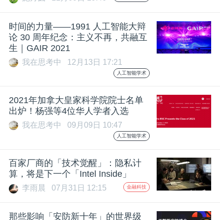
开
时间的力量——1991 人工智能大辩
课
论 30 周年纪念：主义不再，共融互
生｜GAIR 2021
活
我在思考中
12月13日 17:21
人工智能学术
动
2021年加拿大皇家科学院院士名单
出炉！杨强等4位华人学者入选
中
我在思考中
09月09日 10:47
人工智能学术
心
百家厂商的「技术觉醒」：隐私计
算，将是下一个「Intel Inside」
GAIR
李雨晨
07月31日 12:15
金融科技
专
那些影响「安防新十年」的世界级