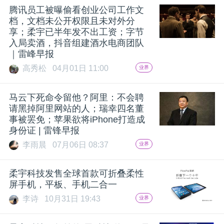
腾讯员工被曝偷看创业公司工作文
题
档，文档未公开权限且未对外分
享；柔宇已半年发不出工资；字节
入局卖酒，抖音组建酒水电商团队
爱
｜雷峰早报
高秀松
04月01日 11:00
业界
搞
马云下死命令留他？阿里：不会聘
机
请黑掉阿里网站的人；瑞幸四名董
事被罢免；苹果欲将iPhone打造成
身份证 | 雷锋早报
李雨晨
07月06日 08:37
业界
柔宇科技发售全球首款可折叠柔性
屏手机，平板、手机二合一
李诗
10月31日 19:43
业界