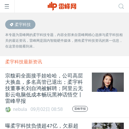
柔宇科技
首
本专题为雷峰网的柔宇科技专题，内容全部来自雷峰网精心选择与柔宇科技相
关的最近资讯，雷峰网是国内智能硬件媒体，拥有柔宇科技资讯的第一信息，
页
在这里你能看到未..
雷
柔宇科技最新资讯
宗馥莉全面接手娃哈哈，公司高层
峰
大换血，多名高管已退出；柔宇科
技董事长刘自鸿被解聘；阿里云无
影云电脑低成本畅玩黑神话悟空丨
网
雷峰早报
nebula
09月02日 08:58
雷峰早报
公
曝柔宇科技负债超47亿，欠薪超