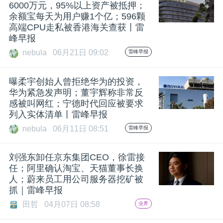
开
6000万元，95%以上资产被抵押；
余额宝每天为用户赚1个亿；596颗
高端CPU走私被香港海关查获丨雷
课
峰早报
nebula
06月21日 09:02
雷峰早报
活
曝柔宇创始人曾拒绝华为的投资，
动
华为紧急发声明；董宇辉称非常反
感被叫网红；宁德时代回应被要求
列入实体清单丨雷峰早报
中
nebula
06月11日 08:51
雷峰早报
心
刘强东卸任京东集团CEO，徐雷接
任；阿里确认淘宝、天猫董事长换
人；蔚来员工用公司服务器挖矿被
GAIR
抓｜雷峰早报
田哲
04月07日 08:58
业界
专