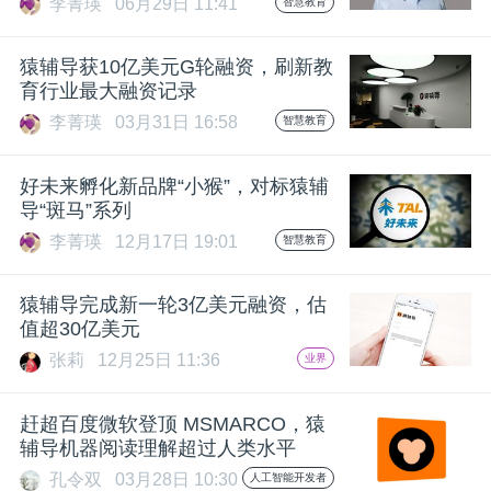
李菁瑛
06月29日 11:41
智慧教育
题
猿辅导获10亿美元G轮融资，刷新教
育行业最大融资记录
爱
李菁瑛
03月31日 16:58
智慧教育
搞
好未来孵化新品牌“小猴”，对标猿辅
导“斑马”系列
机
李菁瑛
12月17日 19:01
智慧教育
猿辅导完成新一轮3亿美元融资，估
值超30亿美元
张莉
12月25日 11:36
业界
赶超百度微软登顶 MSMARCO，猿
辅导机器阅读理解超过人类水平
孔令双
03月28日 10:30
人工智能开发者