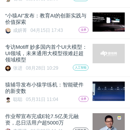
开
“小猿AI”发布：教育AI的创新实践与
课
价值探索
成妍菁
04月15日 17:43
业界
活
专访Motiff 妙多国内首个UI大模型：
动
UI领域，未来通用大模型很难赶超
领域模型
张进
08月28日 10:29
人工智能
中
猿辅导发布小猿学练机：智能硬件
心
的新变数
聪聪
05月31日 11:04
业界
GAIR
作业帮宣布完成E轮7.5亿美元融
资，总日活用户超5000万
专