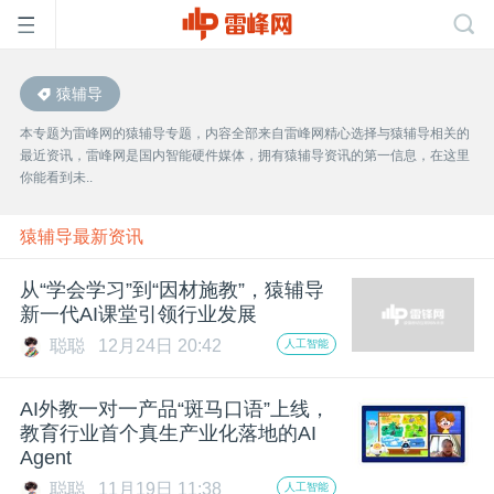
猿辅导
首
本专题为雷峰网的猿辅导专题，内容全部来自雷峰网精心选择与猿辅导相关的
最近资讯，雷峰网是国内智能硬件媒体，拥有猿辅导资讯的第一信息，在这里
页
你能看到未..
雷
猿辅导最新资讯
从“学会学习”到“因材施教”，猿辅导
峰
新一代AI课堂引领行业发展
聪聪
12月24日 20:42
人工智能
网
AI外教一对一产品“斑马口语”上线，
公
教育行业首个真生产业化落地的AI
Agent
聪聪
11月19日 11:38
人工智能