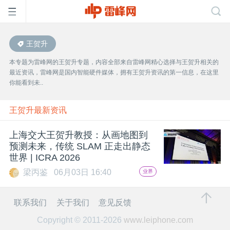
王贺升
首
本专题为雷峰网的王贺升专题，内容全部来自雷峰网精心选择与王贺升相关的
最近资讯，雷峰网是国内智能硬件媒体，拥有王贺升资讯的第一信息，在这里
页
你能看到未..
雷
王贺升最新资讯
上海交大王贺升教授：从画地图到
峰
预测未来，传统 SLAM 正走出静态
世界 | ICRA 2026
网
梁丙鉴
06月03日 16:40
业界
公
联系我们
关于我们
意见反馈
Copyright © 2011-2026
www.leiphone.com