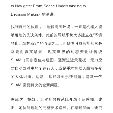
开
to Navigate: From Scene Un
derstanding to
Decision Makin》的演讲。
课
找到自己的位置，并理解周围环境，一直是机器人能
活
够落地的先决条件。此前的导航系统大多建立在”环境
静止、结构稳定”的假设之上，但随着具身智能从实验
动
室走向真实场景，现实世界的动态变化让传统 
SLAM（同步定位与建图）逐渐迫近天花板，无力应
中
对自动驾驶中的车辆行人，或是手术机器人面前多变
心
的人体组织。运动、遮挡甚至形变问题，是新一代 
SLAM 需要解决的全新问题。
GAIR
围绕这一挑战，王贺升教授系统介绍了从感知、建
专
图、定位到规划的完整技术路线。在感知层面，研究