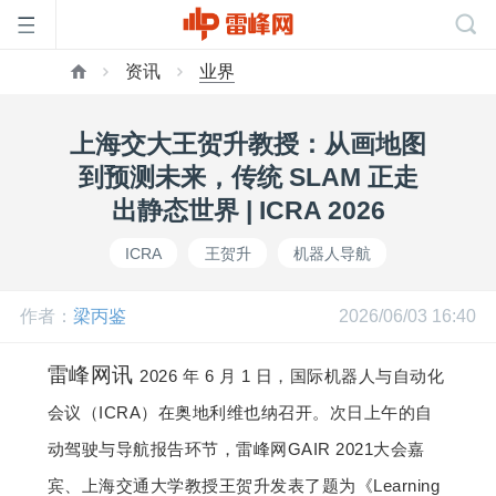
资讯
业界
首
上海交大王贺升教授：从画地图
页
到预测未来，传统 SLAM 正走
出静态世界 | ICRA 2026
雷
ICRA
王贺升
机器人导航
峰
作者：
梁丙鉴
2026/06/03 16:40
网
雷峰网讯
2026 年 6 月 1 日，国际机器人与自动化
会议（ICRA）在奥地利维也纳召开。次日上午的自
公
动驾驶与导航报告环节，雷
峰网GAIR 2021大会嘉
宾、
上海交通大学教授王贺升发表了题为《Learning