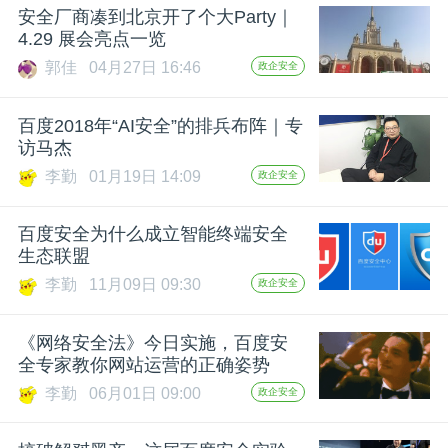
安全厂商凑到北京开了个大Party｜
题
4.29 展会亮点一览
郭佳
04月27日 16:46
政企安全
爱
百度2018年“AI安全”的排兵布阵｜专
访马杰
搞
李勤
01月19日 14:09
政企安全
机
百度安全为什么成立智能终端安全
生态联盟
李勤
11月09日 09:30
政企安全
《网络安全法》今日实施，百度安
全专家教你网站运营的正确姿势
李勤
06月01日 09:00
政企安全