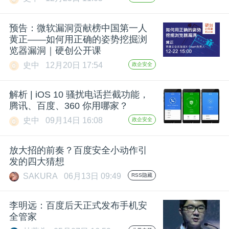
预告：微软漏洞贡献榜中国第一人
黄正——如何用正确的姿势挖掘浏
览器漏洞｜硬创公开课
史中
12月20日 17:54
政企安全
解析 | iOS 10 骚扰电话拦截功能，
腾讯、百度、360 你用哪家？
史中
09月14日 16:08
政企安全
放大招的前奏？百度安全小动作引
发的四大猜想
SAKURA
06月13日 09:49
RSS隐藏
李明远：百度后天正式发布手机安
全管家