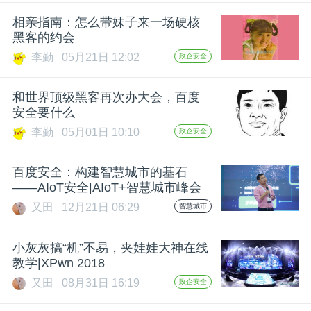
开
相亲指南：怎么带妹子来一场硬核
黑客的约会
课
李勤
05月21日 12:02
政企安全
活
和世界顶级黑客再次办大会，百度
安全要什么
动
李勤
05月01日 10:10
政企安全
中
百度安全：构建智慧城市的基石
——AIoT安全|AIoT+智慧城市峰会
又田
12月21日 06:29
智慧城市
心
小灰灰搞“机”不易，夹娃娃大神在线
GAIR
教学|XPwn 2018
又田
08月31日 16:19
政企安全
专