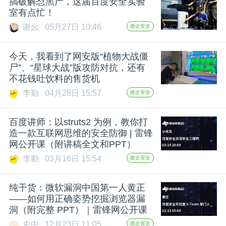
搞破解怼黑产，这届百度安全实验
室有点忙！
谢幺
05月27日 10:46
政企安全
今天，我看到了网安版“植物大战僵
尸”、“星球大战”版攻防对抗，还有
不花钱吐饮料的售货机
李勤
04月28日 15:57
政企安全
百度讲师：以struts2 为例，教你打
造一款互联网思维的安全防御 | 雷锋
网公开课（附讲稿全文和PPT）
李勤
03月16日 15:54
政企安全
纯干货：微软漏洞中国第一人黄正
——如何用正确姿势挖掘浏览器漏
洞（附完整 PPT）｜雷锋网公开课
史中
12月23日 11:05
政企安全