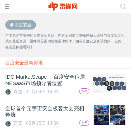
百度安全
首
本专题为雷峰网的百度安全专题，内容全部来自雷峰网精心选择与百度安全相
关的最近资讯，雷峰网是国内智能硬件媒体，拥有百度安全资讯的第一信息，
页
在这里你能看到未..
雷
百度安全最新资讯
IDC MarketScape ：百度安全位居
峰
NESaaS市场领导者位置
嘉嘉
11月04日 14:39
业界
网
全球首个元宇宙安全极客大会亮相
公
希壤
嘉嘉
08月15日 14:38
业界