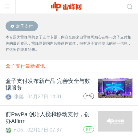
盒子支付
首
本专题为雷峰网的盒子支付专题，内容全部来自雷峰网精心选择与盒子支付相
关的最近资讯，雷峰网是国内智能硬件媒体，拥有盒子支付资讯的第一信息，
页
在这里你能看到未..
雷
盒子支付最新资讯
盒子支付发布新产品 完善安全与数
峰
据服务
张驰
04月27日 14:31
产品
网
前PayPal创始人搅和移动支付，创
公
办Affirm
他歌
02月27日 07:37
新鲜