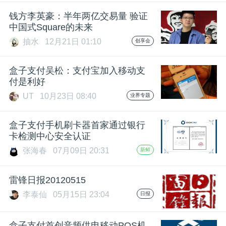
开
钱方李英豪：半年两亿交易量 验证
中国式Square的未来
课
抽水
12月21日 01:10
创享会
活
盒子支付吴松：支付宝加入移动支
付是利好
动
UT
10月23日 08:40
业界专题
中
盒子支付手机刷卡器首家通过银行
卡检测中心安全认证
张海春
07月09日 20:31
新鲜
心
雷锋日报20120515
GAIR
李泰仙
05月15日 23:04
日报
专
盒子支付首创音频供电移动POS机