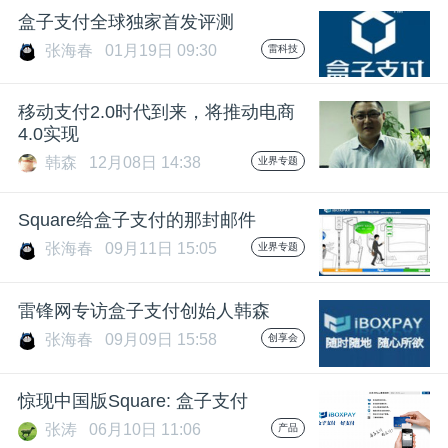
盒子支付全球独家首发评测
张海春
01月19日 09:30
雷科技
移动支付2.0时代到来，将推动电商
4.0实现
韩森
12月08日 14:38
业界专题
Square给盒子支付的那封邮件
张海春
09月11日 15:05
业界专题
雷锋网专访盒子支付创始人韩森
张海春
09月09日 15:58
创享会
惊现中国版Square: 盒子支付
张涛
06月10日 11:06
产品