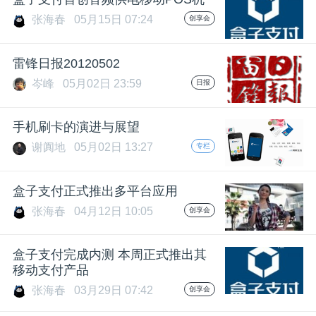
张海春
05月15日 07:24
创享会
题
雷锋日报20120502
爱
岑峰
05月02日 23:59
日报
搞
手机刷卡的演进与展望
谢阗地
05月02日 13:27
专栏
机
盒子支付正式推出多平台应用
张海春
04月12日 10:05
创享会
盒子支付完成内测 本周正式推出其
移动支付产品
张海春
03月29日 07:42
创享会