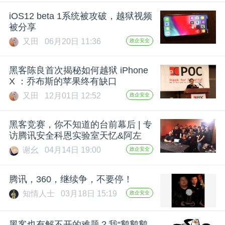
开
iOS12 beta 1系统被攻破，越狱视频
被分享
课
又田
06月20日 11:36
政企安全
活
黑客陈良首次揭秘如何越狱 iPhone
X ：乔布斯的苹果终有缺口
动
又田
12月01日 12:52
政企安全
中
黑客竞赛，你不知道的台前幕后 | 专
访腾讯安全科恩实验室天忆&阿左
谢幺
04月14日 19:00
政企安全
心
腾讯，360，继续争，不要停！
GAIR
知情人士
03月18日 15:19
政企安全
专
黑客也有解不开的难题？我“鹅鹅鹅