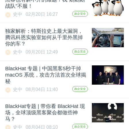
战队”不服！
题
史中
02月20日 16:27
政企安全
爱
独家解析：特斯拉史上最大漏洞，
腾讯科恩实验室如何从千里外黑掉
你的车？
搞
史中
09月20日 12:49
政企安全
机
BlackHat 专题 | 中国黑客5秒干掉
macOS 系统，攻击方法首次全球揭
秘
史中
08月04日 11:40
政企安全
BlackHat专题 | 带你看 BlackHat 现
场，全球顶级黑客聚会都做些神
马？
史中
08月04日 08:10
政企安全