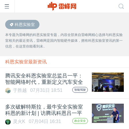
科恩实验室
首
本专题为雷峰网的科恩实验室专题，内容全部来自雷峰网精心选择与科恩实验
室相关的最近资讯，雷峰网是国内智能硬件媒体，拥有科恩实验室资讯的第一
页
信息，在这里你能看到未..
雷
科恩实验室最新资讯
腾讯安全科恩实验室总监吕一平：
峰
智能网络时代，重新定义汽车安全
于胜越
07月31日 18:51
智能驾驶
网
多次破解特斯拉，最牛安全实验室
公
科恩的新计划 | 访腾讯科恩吕一平
灵火K
07月04日 16:31
政企安全