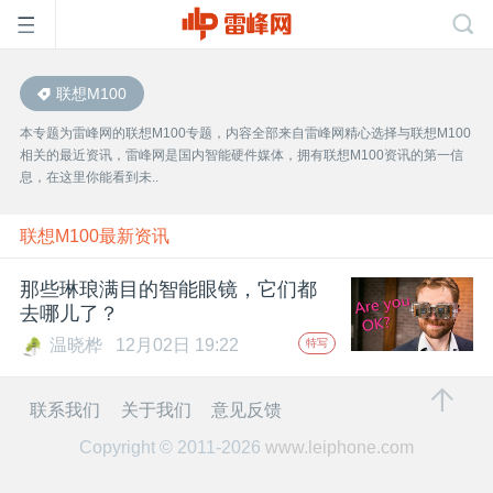
联想M100
首
本专题为雷峰网的联想M100专题，内容全部来自雷峰网精心选择与联想M100
相关的最近资讯，雷峰网是国内智能硬件媒体，拥有联想M100资讯的第一信
页
息，在这里你能看到未..
雷
联想M100最新资讯
那些琳琅满目的智能眼镜，它们都
峰
去哪儿了？
温晓桦
12月02日 19:22
特写
网
联系我们
关于我们
意见反馈
公
Copyright © 2011-2026
www.leiphone.com