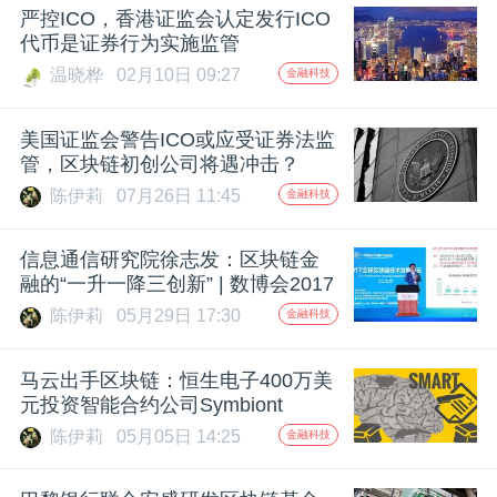
严控ICO，香港证监会认定发行ICO
题
代币是证券行为实施监管
温晓桦
02月10日 09:27
金融科技
爱
美国证监会警告ICO或应受证券法监
管，区块链初创公司将遇冲击？
搞
陈伊莉
07月26日 11:45
金融科技
机
信息通信研究院徐志发：区块链金
融的“一升一降三创新” | 数博会2017
陈伊莉
05月29日 17:30
金融科技
马云出手区块链：恒生电子400万美
元投资智能合约公司Symbiont
陈伊莉
05月05日 14:25
金融科技