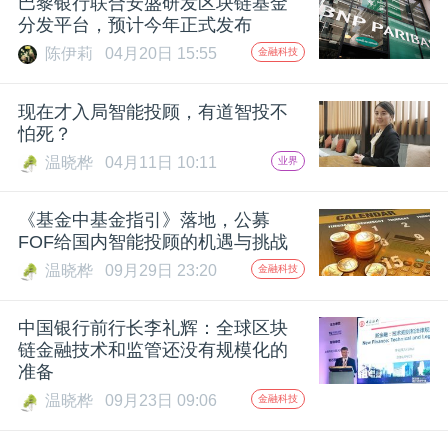
巴黎银行联合安盛研发区块链基金
分发平台，预计今年正式发布
陈伊莉
04月20日 15:55
金融科技
现在才入局智能投顾，有道智投不
怕死？
温晓桦
04月11日 10:11
业界
《基金中基金指引》落地，公募
FOF给国内智能投顾的机遇与挑战
温晓桦
09月29日 23:20
金融科技
中国银行前行长李礼辉：全球区块
链金融技术和监管还没有规模化的
准备
温晓桦
09月23日 09:06
金融科技