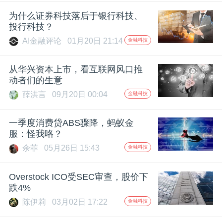
开
为什么证券科技落后于银行科技、
投行科技？
课
AI金融评论
01月20日 21:14
金融科技
活
从华兴资本上市，看互联网风口推
动者们的生意
动
薛洪言
09月20日 00:04
金融科技
中
一季度消费贷ABS骤降，蚂蚁金
服：怪我咯？
余菲
05月26日 15:43
金融科技
心
Overstock ICO受SEC审查，股价下
GAIR
跌4%
陈伊莉
03月02日 17:22
金融科技
专