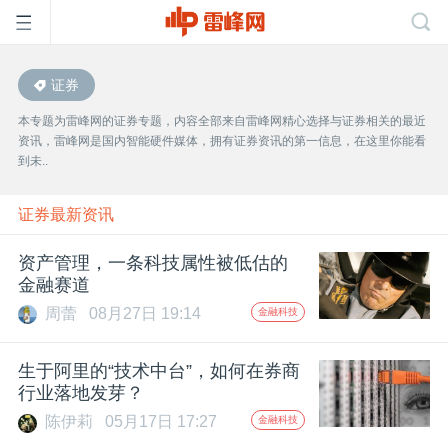
证券
首
本专题为雷峰网的证券专题，内容全部来自雷峰网精心选择与证券相关的最近
资讯，雷峰网是国内智能硬件媒体，拥有证券资讯的第一信息，在这里你能看
页
到未..
雷
证券最新资讯
资产管理，一条科技属性被低估的
峰
金融赛道
周蕾
08月27日 19:14
金融科技
网
生于阿里的“技术中台”，如何在券商
公
行业落地发芽？
陈伊莉
05月17日 17:27
金融科技