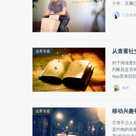
十年，豆瓣
三金金
从查看社
业界专题
对于阅读爱
判断其是否
App里来回
抽水
移动兴趣
业界专题
尽管不少人在
是约炮的前