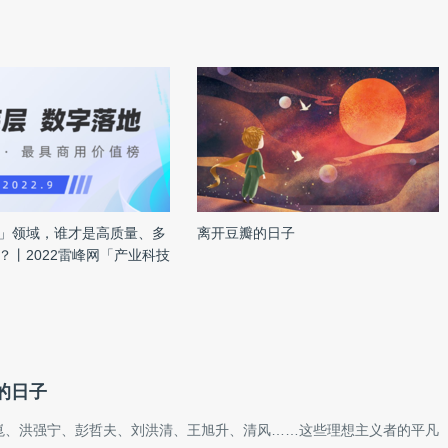
」领域，谁才是高质量、多
离开豆瓣的日子
？丨2022雷峰网「产业科技
用价值榜」
的日子
崑、洪强宁、彭哲夫、刘洪清、王旭升、清风……这些理想主义者的平凡