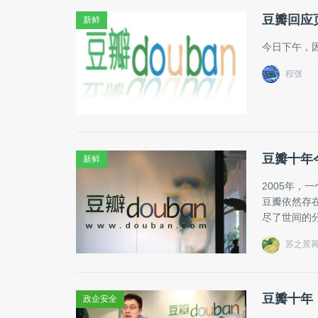
豆瓣回应
新鲜
今日下午，
程弢
豆瓣十年
新鲜
2005年
豆瓣依然存
尽了世间的
苏之景
豆瓣十年
政企安全