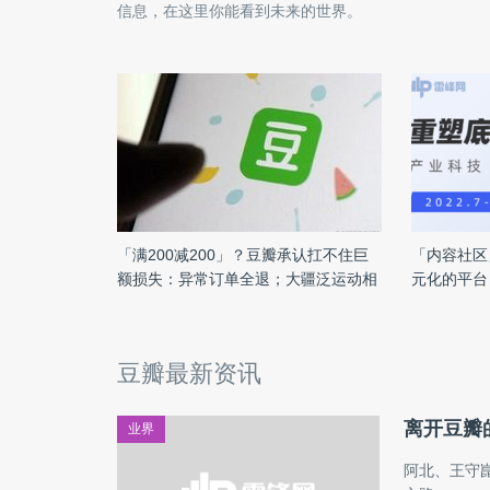
信息，在这里你能看到未来的世界。
「满200减200」？豆瓣承认扛不住巨
「内容社区
额损失：异常订单全退；大疆泛运动相
元化的平台
机线上大卖，春节销量份额稳居第一；
· 最具商
4499元起！苹果推出iPhone 17e
豆瓣最新资讯
离开豆瓣
业界
阿北、王守