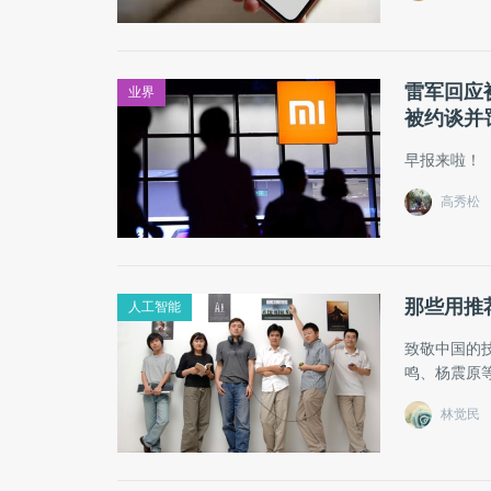
雷军回应
业界
被约谈并罚
早报来啦！
高秀松
那些用推
人工智能
致敬中国的
鸣、杨震原
林觉民