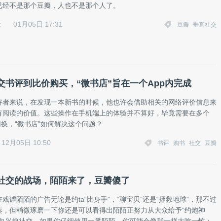
已经不是那个豆瓣，人也不是那个人了。
01月05日 17:31
金
豆瓣
垂直社交
交书评到比价购买，“微书店”旨在一个App内完成
好者来说，在发现一本新书的时候，他也许会借助相关的网络评价信息来
有阅读的价值。这些操作在手机端上的体验并不算好，毕竟需要在多个
切换，“微书店”如何解决这个问题？
12月05日 10:50
书评
购书
社交
豆瓣
社交的战场，陌陌来了，豆瓣傻了
戏谑陌陌的广告无论是约ta“比身手”，“聊宝贝”还是“拯救地球”，那不过
奏，但稍微琢磨一下你还是可以看得出陌陌正努力从大众给予“约炮神