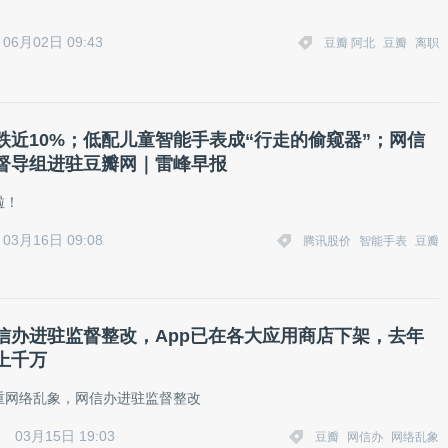
06月02日 09:43
豆瓣 阿北
豆瓣
离职
股跌近10%；低配儿童智能手表成“行走的偷窥器”；网信
督导组进驻豆瓣网｜雷峰早报
啦！
03月16日 09:08
腾讯股价
智能手表
豆瓣
信办进驻监督整改，App已在各大应用商店下架，去年
上千万
重网络乱象，网信办进驻监督整改
03月15日 19:03
豆瓣
网信办
网络乱象