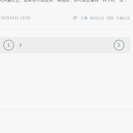
走向兴趣社交。如果你仔细使用一番陌陌，你可能会像我一样大吃一惊：
！
06月04日 18:02
豆瓣
移动社交
陌陌
兴趣社交
1
2