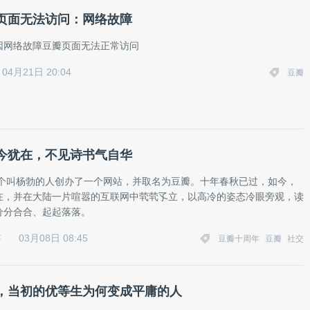
页面无法访问：网络故障
因网络故障豆瓣页面无法正常访问
04月21日 20:04
豆瓣
今犹在，不见诗书气自华
，一个叫杨勃的人创办了一个网站，并取名为豆瓣。十年春秋已过，如今，
在，并在大陆一片喧嚣的互联网中茕茕孓立，以高冷的姿态冷眼旁观，读
分分合合、起起落落。
03月08日 08:45
苒
豆瓣十周年
豆瓣
社交
，当初的优等生为何变成平庸的人