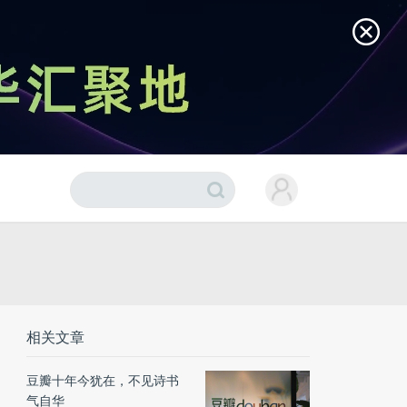
相关文章
豆瓣十年今犹在，不见诗书
气自华