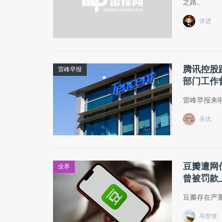
之路。
张进
​腾讯控
雷峰早报
部门工作
雷峰早报来
吴优
豆瓣遭网
业界
曾被罚款
豆瓣存在严
马世倩