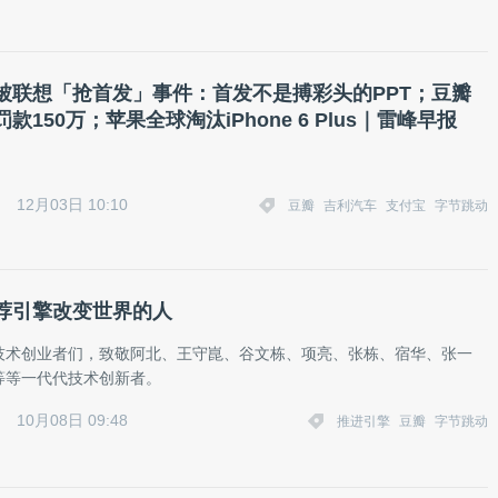
被联想「抢首发」事件：首发不是搏彩头的PPT；豆瓣
款150万；苹果全球淘汰iPhone 6 Plus｜雷峰早报
12月03日 10:10
豆瓣
吉利汽车
支付宝
字节跳动
荐引擎改变世界的人
技术创业者们，致敬阿北、王守崑、谷文栋、项亮、张栋、宿华、张一
等等一代代技术创新者。
10月08日 09:48
推进引擎
豆瓣
字节跳动