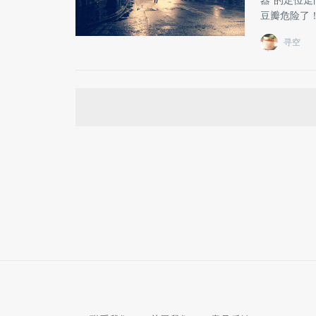
器”的定位
豆瓣危险了
寻空