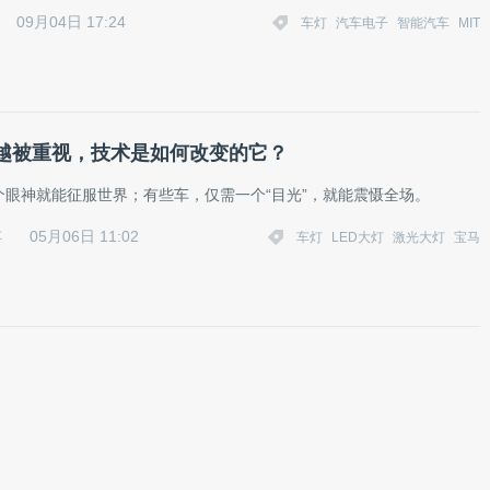
09月04日 17:24
车灯
汽车电子
智能汽车
MIT
越被重视，技术是如何改变的它？
个眼神就能征服世界；有些车，仅需一个“目光”，就能震慑全场。
05月06日 11:02
车
车灯
LED大灯
激光大灯
宝马