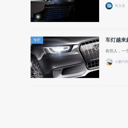
朱玉龙
车灯越来
专栏
有些人，一
小鹏汽