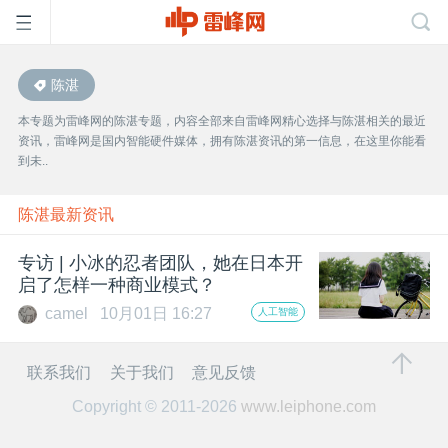
陈湛
首
本专题为雷峰网的陈湛专题，内容全部来自雷峰网精心选择与陈湛相关的最近
资讯，雷峰网是国内智能硬件媒体，拥有陈湛资讯的第一信息，在这里你能看
页
到未..
雷
陈湛最新资讯
专访 | 小冰的忍者团队，她在日本开
峰
启了怎样一种商业模式？
camel
10月01日 16:27
人工智能
网
联系我们
关于我们
意见反馈
公
Copyright © 2011-2026
www.leiphone.com