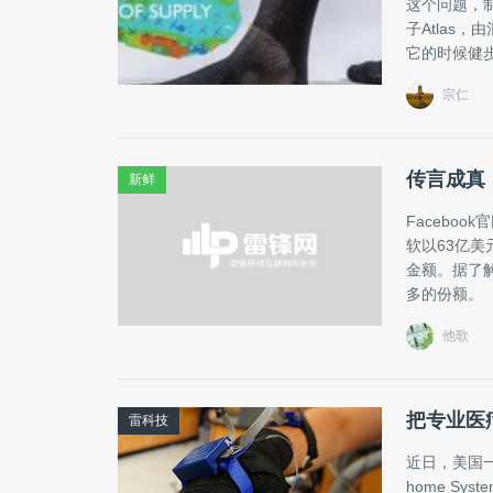
这个问题，制造
子Atlas
它的时候健步
宗仁
传言成真，
新鲜
Facebo
软以63亿美元
金额。据了解
多的份额。
他歌
把专业医
雷科技
近日，美国一所大
home S