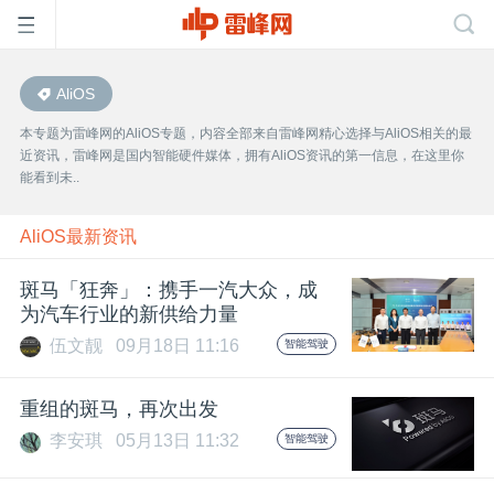
AliOS
首
本专题为雷峰网的AliOS专题，内容全部来自雷峰网精心选择与AliOS相关的最
近资讯，雷峰网是国内智能硬件媒体，拥有AliOS资讯的第一信息，在这里你
页
能看到未..
雷
AliOS最新资讯
斑马「狂奔」：携手一汽大众，成
峰
为汽车行业的新供给力量
伍文靓
09月18日 11:16
智能驾驶
网
重组的斑马，再次出发
公
李安琪
05月13日 11:32
智能驾驶