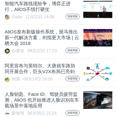
开
智能汽车路线现纷争，博弈正进
行，AliOS不惧打硬仗
课
Dude
11月22日 14:08
智能驾驶
AliOS发布新版操作系统，斑马推出
活
新一代解决方案，剑指更大市场 | 云
栖大会 2018
动
彭赛琼
09月22日 17:23
智能驾驶
中
阿里宣布与英特尔、大唐就车路协
同开展合作，巨头V2X布局已亮剑
心
利荣
09月14日 18:50
智能驾驶
人脸钥匙、Face ID、驾驶员疲劳监
GAIR
测，AliOS 也开始推进人脸识别在车
载场景中落地应用
专
新智驾
06月05日 21:24
智能驾驶