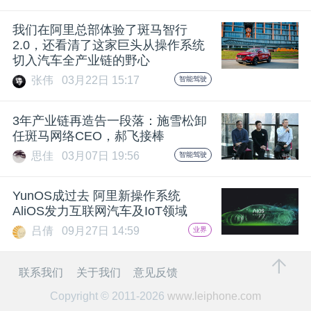
题
我们在阿里总部体验了斑马智行
2.0，还看清了这家巨头从操作系统
切入汽车全产业链的野心
爱
张伟
03月22日 15:17
智能驾驶
搞
3年产业链再造告一段落：施雪松卸
任斑马网络CEO，郝飞接棒
机
思佳
03月07日 19:56
智能驾驶
YunOS成过去 阿里新操作系统
AliOS发力互联网汽车及IoT领域
吕倩
09月27日 14:59
业界
联系我们
关于我们
意见反馈
Copyright © 2011-2026
www.leiphone.com