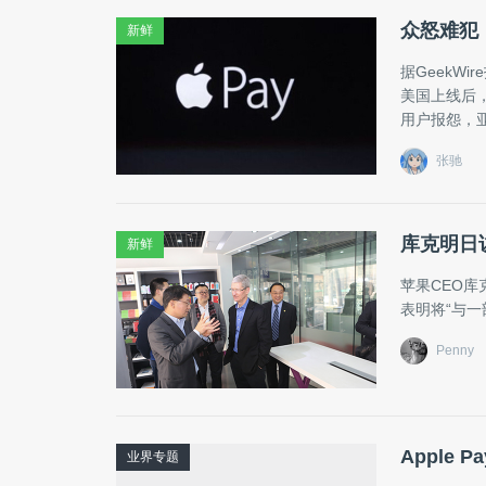
众怒难犯，
新鲜
据GeekWi
美国上线后，
用户报怨，
张驰
库克明日访
新鲜
苹果CEO
表明将“与
Penny
Apple
业界专题