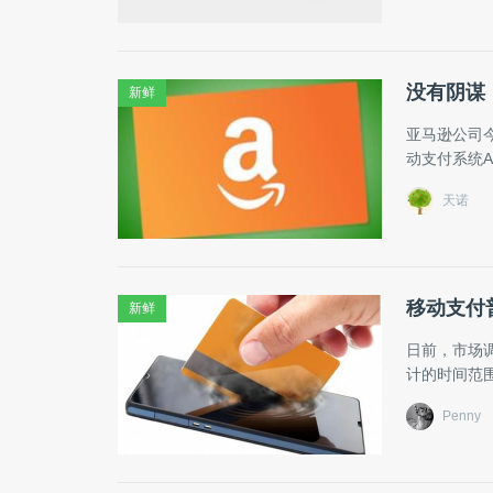
没有阴谋：
新鲜
亚马逊公司今早
动支付系统Ap
天诺
移动支付
新鲜
日前，市场调
计的时间范围
Penny