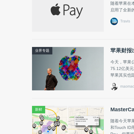
随着苹果在本
启用了全新的
Travis
苹果财报
业界专题
今天，苹果公
75.12亿
苹果其实也
maomao
Master
新鲜
随着今天苹果公司
和Touch