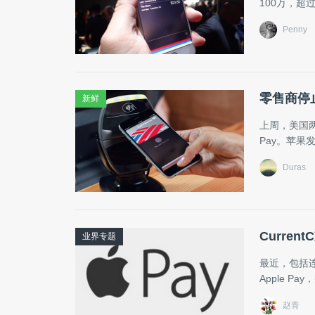
100万，超过
Penny
零售商停止
新鲜
上周，美国两
Pay。苹
Duras
Curre
业界专题
最近，包括连
Apple P
赵青