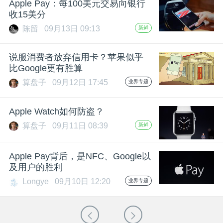
Apple Pay：每100美元交易向银行
收15美分
陈留
09月13日 09:13
新鲜
说服消费者放弃信用卡？苹果似乎
比Google更有胜算
算盘子
09月12日 17:45
业界专题
Apple Watch如何防盗？
算盘子
09月11日 08:39
新鲜
Apple Pay背后，是NFC、Google以
及用户的胜利
Longye
09月10日 12:20
业界专题