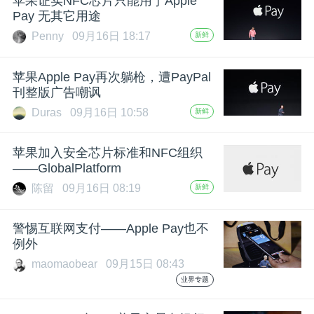
苹果证实NFC芯片只能用于Apple
Pay 无其它用途
Penny
09月16日 18:17
新鲜
苹果Apple Pay再次躺枪，遭PayPal
刊整版广告嘲讽
Duras
09月16日 10:58
新鲜
苹果加入安全芯片标准和NFC组织
——GlobalPlatform
陈留
09月16日 08:19
新鲜
警惕互联网支付——Apple Pay也不
例外
maomaobear
09月15日 08:43
业界专题