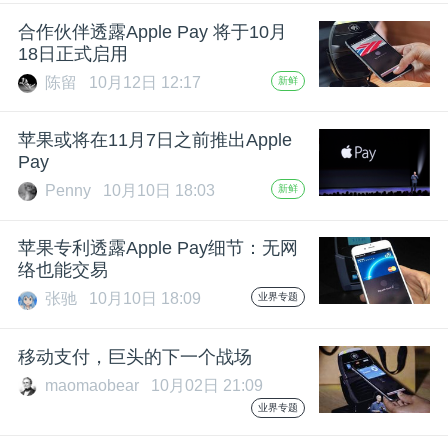
开
合作伙伴透露Apple Pay 将于10月
18日正式启用
课
陈留
10月12日 12:17
新鲜
活
苹果或将在11月7日之前推出Apple
Pay
动
Penny
10月10日 18:03
新鲜
中
苹果专利透露Apple Pay细节：无网
络也能交易
张驰
10月10日 18:09
业界专题
心
移动支付，巨头的下一个战场
GAIR
maomaobear
10月02日 21:09
业界专题
专