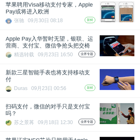
苹果聘用Visa移动支付专家，Apple
题
Pay或将进入欧洲
张驰
09月30日 08:18
新鲜
爱
Apple Pay入华暂时无望，银联、运
营商、支付宝、微信争抢头把交椅
搞
精选转载
09月23日 16:50
业界专题
机
新款三星智能手表也将支持移动支
付
Duras
09月23日 00:56
新鲜
扫码支付，微信的对手只是支付宝
吗？
苏之景苒
09月18日 12:30
业界专题