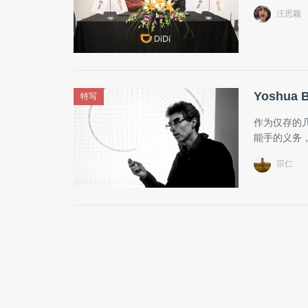
汪思颖
Yoshu
特写
作为仅存的
能手的义务
宗仁