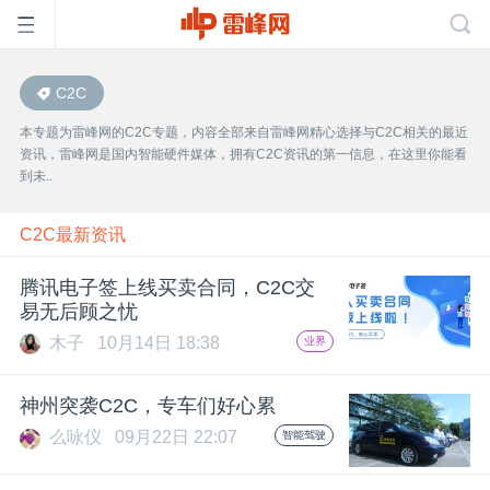
C2C
首
本专题为雷峰网的C2C专题，内容全部来自雷峰网精心选择与C2C相关的最近
资讯，雷峰网是国内智能硬件媒体，拥有C2C资讯的第一信息，在这里你能看
页
到未..
雷
C2C最新资讯
腾讯电子签上线买卖合同，C2C交
峰
易无后顾之忧
木子
10月14日 18:38
业界
网
神州突袭C2C，专车们好心累
公
么咏仪
09月22日 22:07
智能驾驶