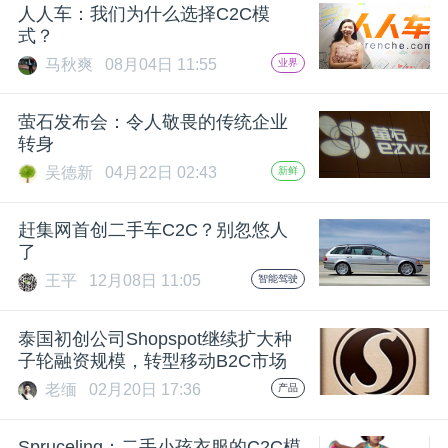
开
人人车：我们为什么选择C2C模
式？
课
马秋爽
08月04日 11:55
业界
萤石发布会：令人敬畏的传统企业
活
转身
吴德新
04月22日 02:43
新鲜
动
赶集网首创二手车C2C？别忽悠人
中
了
王平
12月08日 11:05
智能驾驶
心
泰国初创公司Shopspot继续扩大种
子轮融资规模，转型移动B2C市场
GAIR
老缅
02月20日 17:36
产品
专
Spruceling：二手小孩衣服的C2C模