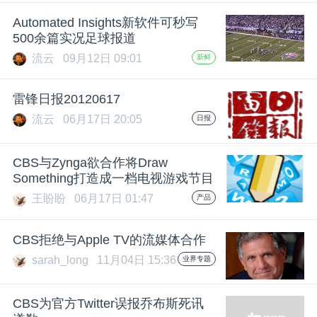
开
Automated Insights新软件可秒写
500余篇实况足球报道
课
流云
09月12日 09:01
新鲜
活
雷锋日报20120617
流云
06月17日 20:05
日报
动
CBS与Zynga欲合作将Draw
中
Something打造成一档电视游戏节目
王盼盼
06月17日 01:47
产品
心
CBS拒绝与Apple TV的流媒体合作
GAIR
sarah_long
11月04日 15:36
业界专题
专
CBS为官方Twitter误报乔布斯死讯