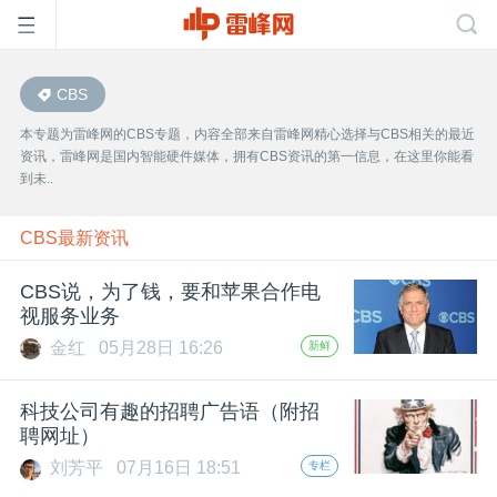
CBS
首
本专题为雷峰网的CBS专题，内容全部来自雷峰网精心选择与CBS相关的最近
资讯，雷峰网是国内智能硬件媒体，拥有CBS资讯的第一信息，在这里你能看
页
到未..
雷
CBS最新资讯
CBS说，为了钱，要和苹果合作电
峰
视服务业务
金红
05月28日 16:26
新鲜
网
科技公司有趣的招聘广告语（附招
公
聘网址）
刘芳平
07月16日 18:51
专栏