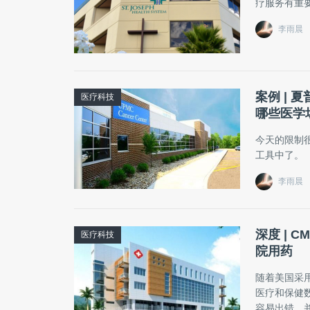
疗服务有重
李雨晨
案例 | 
医疗科技
哪些医学
今天的限制
工具中了。
李雨晨
深度 |
医疗科技
院用药
随着美国采
医疗和保健
容易出错，