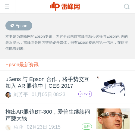
Epson
首
本专题为雷峰网的Epson专题，内容全部来自雷峰网精心选择与Epson相关的
最近资讯，雷峰网是国内智能硬件媒体，拥有Epson资讯的第一信息，在这里
页
你能看到未..
雷
Epson最新资讯
uSens 与 Epson 合作，将手势交互
峰
加入 AR 眼镜中｜CES 2017
刘芳平
01月05日 08:23
AR/VR
网
推出AR眼镜BT-300，爱普生继续闷
公
声赚大钱
柏蓉
02月23日 19:15
新鲜