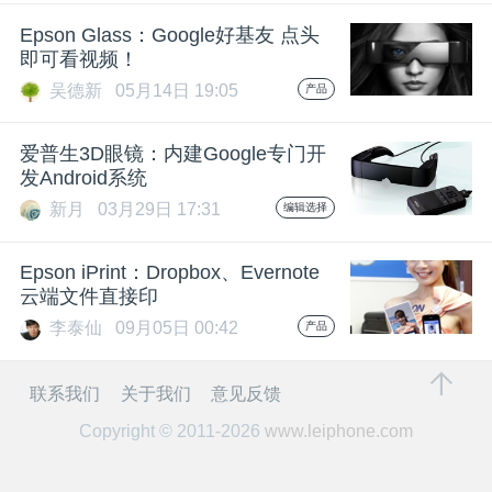
开
Epson Glass：Google好基友 点头
即可看视频！
课
吴德新
05月14日 19:05
产品
活
爱普生3D眼镜：内建Google专门开
发Android系统
动
新月
03月29日 17:31
编辑选择
中
Epson iPrint：Dropbox、Evernote
云端文件直接印
李泰仙
09月05日 00:42
产品
心
联系我们
关于我们
意见反馈
GAIR
Copyright © 2011-2026
www.leiphone.com
专