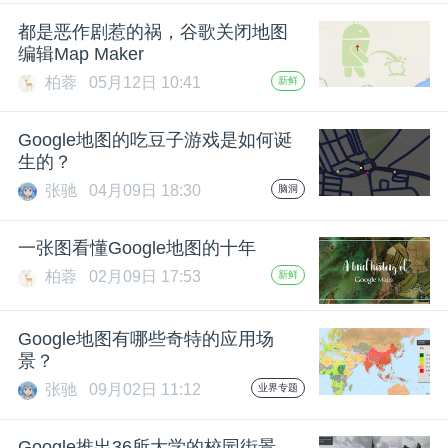
开
都是恶作剧惹的祸，谷歌关闭地图
编辑Map Maker
课
柏蓉
05月12日 10:41
新鲜
活
Google地图的吃豆子游戏是如何诞
生的？
动
张驰
04月09日 18:30
脑洞
中
一张图看懂Google地图的十年
柏蓉
02月09日 17:53
新鲜
心
Google地图有哪些奇特的应用场
景？
GAIR
张驰
09月02日 11:12
业界专题
专
Google推出36所大学的校园街景