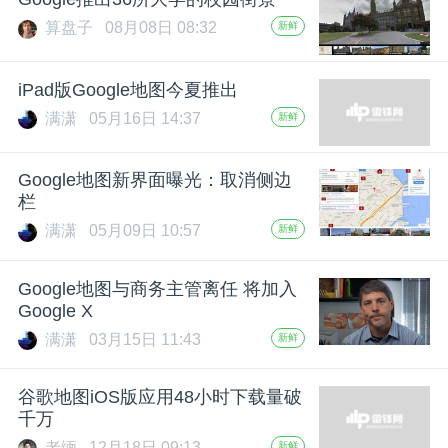
算盘子
08月08日 08:32
新鲜
题
iPad版Google地图今夏推出
爱
满潇
05月16日 14:37
新鲜
搞
Google地图新界面曝光：取消侧边
栏
机
满潇
05月09日 10:57
新鲜
Google地图与商务主管离任 将加入
Google X
满潇
03月15日 11:43
新鲜
谷歌地图iOS版应用48小时下载量破
千万
老缅
12月18日 09:13
新鲜