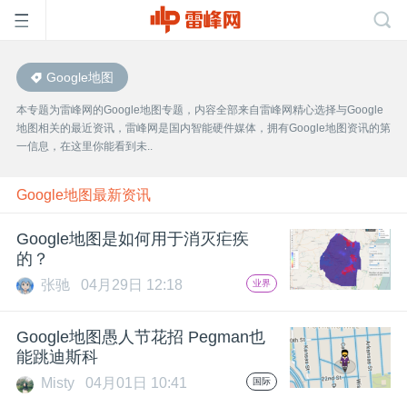
Google地图
首
本专题为雷峰网的Google地图专题，内容全部来自雷峰网精心选择与Google
地图相关的最近资讯，雷峰网是国内智能硬件媒体，拥有Google地图资讯的第
页
一信息，在这里你能看到未..
雷
Google地图最新资讯
Google地图是如何用于消灭疟疾
峰
的？
张驰
04月29日 12:18
业界
网
Google地图愚人节花招 Pegman也
公
能跳迪斯科
Misty
04月01日 10:41
国际