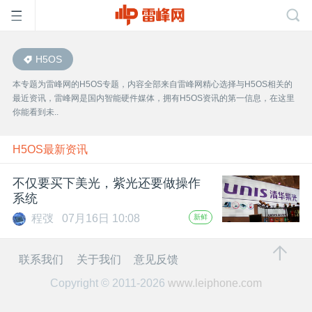
H5OS
首
本专题为雷峰网的H5OS专题，内容全部来自雷峰网精心选择与H5OS相关的
最近资讯，雷峰网是国内智能硬件媒体，拥有H5OS资讯的第一信息，在这里
页
你能看到未..
雷
H5OS最新资讯
不仅要买下美光，紫光还要做操作
峰
系统
程弢
07月16日 10:08
新鲜
网
联系我们
关于我们
意见反馈
公
Copyright © 2011-2026
www.leiphone.com